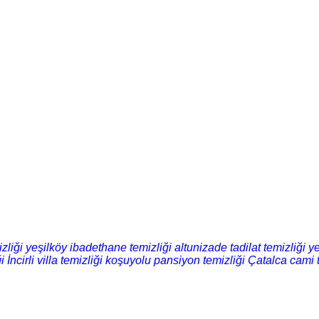
zliği
yeşilköy ibadethane temizliği
altunizade tadilat temizliği
ye
i
İncirli villa temizliği
koşuyolu pansiyon temizliği
Çatalca cami t