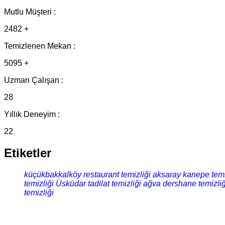
Mutlu Müşteri :
2482 +
Temizlenen Mekan :
5095 +
Uzman Çalışan :
28
Yıllık Deneyim :
22
Etiketler
küçükbakkalköy restaurant temizliği
aksaray kanepe temi
temizliği
Üsküdar tadilat temizliği
ağva dershane temizliğ
temizliği