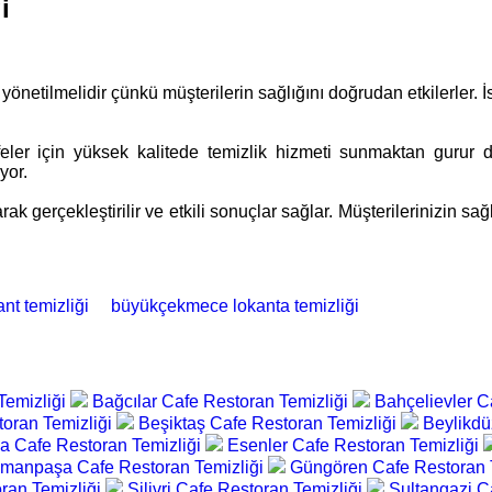
i
 yönetilmelidir çünkü müşterilerin sağlığını doğrudan etkilerler. 
afeler için yüksek kalitede temizlik hizmeti sunmaktan gurur 
yor.
ak gerçekleştirilir ve etkili sonuçlar sağlar. Müşterilerinizin sa
t temizliği
büyükçekmece lokanta temizliği
Temizliği
Bağcılar Cafe Restoran Temizliği
Bahçelievler C
oran Temizliği
Beşiktaş Cafe Restoran Temizliği
Beylikdü
a Cafe Restoran Temizliği
Esenler Cafe Restoran Temizliği
manpaşa Cafe Restoran Temizliği
Güngören Cafe Restoran 
ran Temizliği
Silivri Cafe Restoran Temizliği
Sultangazi C