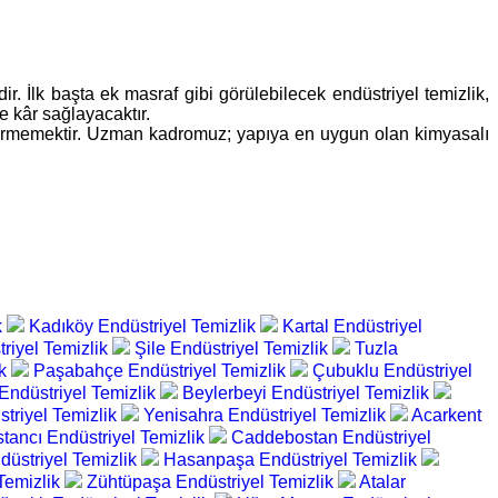
r. İlk başta ek masraf gibi görülebilecek endüstriyel temizlik,
e kâr sağlayacaktır.
r vermemektir. Uzman kadromuz; yapıya en uygun olan kimyasalı
k
Kadıköy Endüstriyel Temizlik
Kartal Endüstriyel
triyel Temizlik
Şile Endüstriyel Temizlik
Tuzla
ik
Paşabahçe Endüstriyel Temizlik
Çubuklu Endüstriyel
Endüstriyel Temizlik
Beylerbeyi Endüstriyel Temizlik
triyel Temizlik
Yenisahra Endüstriyel Temizlik
Acarkent
tancı Endüstriyel Temizlik
Caddebostan Endüstriyel
düstriyel Temizlik
Hasanpaşa Endüstriyel Temizlik
Temizlik
Zühtüpaşa Endüstriyel Temizlik
Atalar