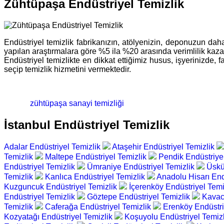
Zühtüpaşa Endüstriyel Temizlik
Endüstriyel temizlik fabrikanızın, atölyenizin, deponuzun daha
yapılan araştırmalara göre %5 ila %20 arasında verimlilik kazan
Endüstriyel temizlikte en dikkat ettiğimiz husus, işyerinizd
seçip temizlik hizmetini vermektedir.
zühtüpaşa sanayi temizliği
İstanbul Endüstriyel Temizlik
Adalar Endüstriyel Temizlik
Ataşehir Endüstriyel Temizlik
Temizlik
Maltepe Endüstriyel Temizlik
Pendik Endüstriye
Endüstriyel Temizlik
Ümraniye Endüstriyel Temizlik
Üskü
Temizlik
Kanlıca Endüstriyel Temizlik
Anadolu Hisarı End
Kuzguncuk Endüstriyel Temizlik
İçerenköy Endüstriyel Temi
Endüstriyel Temizlik
Göztepe Endüstriyel Temizlik
Kavac
Temizlik
Caferağa Endüstriyel Temizlik
Erenköy Endüstri
Kozyatağı Endüstriyel Temizlik
Koşuyolu Endüstriyel Temiz