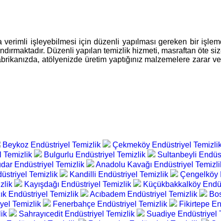
 verimli işleyebilmesi için düzenli yapılması gereken bir işlemdi
dırmaktadır. Düzenli yapılan temizlik hizmeti, masraftan öte siz
e, fabrikanızda, atölyenizde üretim yaptığınız malzemelere zara
Beykoz Endüstriyel Temizlik
Çekmeköy Endüstriyel Temizli
l Temizlik
Bulgurlu Endüstriyel Temizlik
Sultanbeyli Endüs
dar Endüstriyel Temizlik
Anadolu Kavağı Endüstriyel Temizl
üstriyel Temizlik
Kandilli Endüstriyel Temizlik
Çengelköy 
zlik
Kayışdağı Endüstriyel Temizlik
Küçükbakkalköy Endüs
ık Endüstriyel Temizlik
Acıbadem Endüstriyel Temizlik
Bos
yel Temizlik
Fenerbahçe Endüstriyel Temizlik
Fikirtepe En
lik
Sahrayıcedit Endüstriyel Temizlik
Suadiye Endüstriyel 