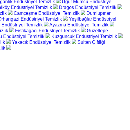
ğanlık Endüstriyel Temizlik
Uğur Mumcu Endüstriyel
köy Endüstriyel Temizlik
Dragos Endüstriyel Temizlik
zlik
Camçeşme Endüstriyel Temizlik
Dumlupınar
Orhangazi Endüstriyel Temizlik
Yeşilbağlar Endüstriyel
 Endüstriyel Temizlik
Ayazma Endüstriyel Temizlik
izlik
Fıstıkağacı Endüstriyel Temizlik
Güzeltepe
 Endüstriyel Temizlik
Kuzguncuk Endüstriyel Temizlik
lik
Yakacık Endüstriyel Temizlik
Sultan Çiftliği
lik