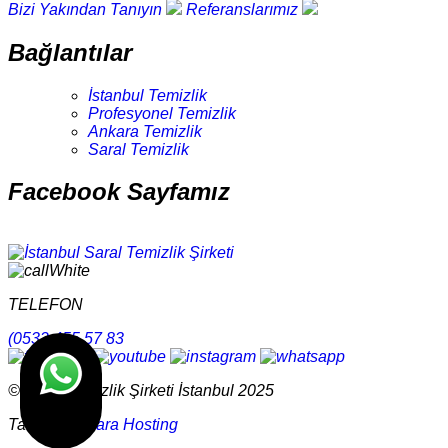
Bizi Yakından Tanıyın
Referanslarımız
Bağlantılar
İstanbul Temizlik
Profesyonel Temizlik
Ankara Temizlik
Saral Temizlik
Facebook Sayfamız
TELEFON
(0532 455 57 83
© Saral Temizlik Şirketi İstanbul 2025
Tasarım
Ankara Hosting