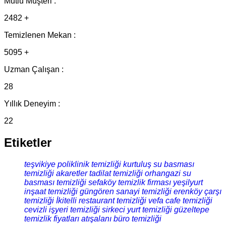
Mutlu Müşteri :
2482 +
Temizlenen Mekan :
5095 +
Uzman Çalışan :
28
Yıllık Deneyim :
22
Etiketler
teşvikiye poliklinik temizliği
kurtuluş su basması
temizliği
akaretler tadilat temizliği
orhangazi su
basması temizliği
sefaköy temizlik firması
yeşilyurt
inşaat temizliği
güngören sanayi temizliği
erenköy çarşı
temizliği
İkitelli restaurant temizliği
vefa cafe temizliği
cevizli işyeri temizliği
sirkeci yurt temizliği
güzeltepe
temizlik fiyatları
atışalanı büro temizliği