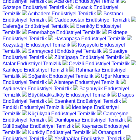
Endüstriyel Temizlik
Acarkent Endüstriyel Temizlik
Göztepe Endüstriyel Temizlik
Kavacık Endüstriyel
Temizlik
Acıbadem Endüstriyel Temizlik
Bostancı
Endüstriyel Temizlik
Caddebostan Endüstriyel Temizlik
Caferağa Endüstriyel Temizlik
Erenköy Endüstriyel
Temizlik
Fenerbahçe Endüstriyel Temizlik
Fikirtepe
Endüstriyel Temizlik
Hasanpaşa Endüstriyel Temizlik
Kozyatağı Endüstriyel Temizlik
Koşuyolu Endüstriyel
Temizlik
Sahrayıcedit Endüstriyel Temizlik
Suadiye
Endüstriyel Temizlik
Zühtüpaşa Endüstriyel Temizlik
Atalar Endüstriyel Temizlik
Cevizli Endüstriyel Temizlik
Karlıtepe Endüstriyel Temizlik
Rahmanlar Endüstriyel
Temizlik
Soğanlık Endüstriyel Temizlik
Uğur Mumcu
Endüstriyel Temizlik
Altıntepe Endüstriyel Temizlik
Aydınevler Endüstriyel Temizlik
Başıbüyük Endüstriyel
Temizlik
Büyükbakkalköy Endüstriyel Temizlik
Dragos
Endüstriyel Temizlik
Esenkent Endüstriyel Temizlik
Fındıklı Endüstriyel Temizlik
İdealtepe Endüstriyel
Temizlik
Küçükyalı Endüstriyel Temizlik
Camçeşme
Endüstriyel Temizlik
Dumlupınar Endüstriyel Temizlik
Güllübağlar Endüstriyel Temizlik
Kaynarca Endüstriyel
Temizlik
Kurtköy Endüstriyel Temizlik
Orhangazi
Endüstriyel Temizlik
Yeşilbağlar Endüstriyel Temizlik