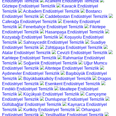
Endüstriyel Temizlik
Acarkent Endüstriyel Temizlik
Göztepe Endüstriyel Temizlik
Kavacık Endüstriyel
Temizlik
Acıbadem Endüstriyel Temizlik
Bostancı
Endüstriyel Temizlik
Caddebostan Endüstriyel Temizlik
Caferağa Endüstriyel Temizlik
Erenköy Endüstriyel
Temizlik
Fenerbahçe Endüstriyel Temizlik
Fikirtepe
Endüstriyel Temizlik
Hasanpaşa Endüstriyel Temizlik
Kozyatağı Endüstriyel Temizlik
Koşuyolu Endüstriyel
Temizlik
Sahrayıcedit Endüstriyel Temizlik
Suadiye
Endüstriyel Temizlik
Zühtüpaşa Endüstriyel Temizlik
Atalar Endüstriyel Temizlik
Cevizli Endüstriyel Temizlik
Karlıtepe Endüstriyel Temizlik
Rahmanlar Endüstriyel
Temizlik
Soğanlık Endüstriyel Temizlik
Uğur Mumcu
Endüstriyel Temizlik
Altıntepe Endüstriyel Temizlik
Aydınevler Endüstriyel Temizlik
Başıbüyük Endüstriyel
Temizlik
Büyükbakkalköy Endüstriyel Temizlik
Dragos
Endüstriyel Temizlik
Esenkent Endüstriyel Temizlik
Fındıklı Endüstriyel Temizlik
İdealtepe Endüstriyel
Temizlik
Küçükyalı Endüstriyel Temizlik
Camçeşme
Endüstriyel Temizlik
Dumlupınar Endüstriyel Temizlik
Güllübağlar Endüstriyel Temizlik
Kaynarca Endüstriyel
Temizlik
Kurtköy Endüstriyel Temizlik
Orhangazi
Endüstriyel Temizlik
Yeşilbağlar Endüstriyel Temizlik