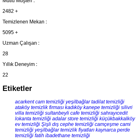
Mutlu Müşteri :
2482 +
Temizlenen Mekan :
5095 +
Uzman Çalışan :
28
Yıllık Deneyim :
22
Etiketler
acarkent cam temizliği
yeşilbağlar tadilat temizliği
ataköy temizlik firması
kadıköy kanepe temizliği
silivri
villa temizliği
sultanbeyli cafe temizliği
sahrayıcedit
lokanta temizliği
adalar store temizliği
küçükbakkalköy
ev temizliği
Şişli dış cephe temizliği
camçeşme cami
temizliği
yeşilbağlar temizlik fiyatları
kaynarca perde
temizliği
fatih ibadethane temizliği