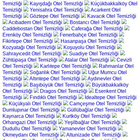
Temizliği
Kayışdağı Otel Temizliği
Küçükbakkalköy Otel
Temizliği
Yenisahra Otel Temizliği
Acarkent Otel
Temizliği
Göztepe Otel Temizliği
Kavacık Otel Temizliği
Acıbadem Otel Temizliği
Bostancı Otel Temizliği
Caddebostan Otel Temizliği
Caferağa Otel Temizliği
Erenköy Otel Temizliği
Fenerbahçe Otel Temizliği
Fikirtepe Otel Temizliği
Hasanpaşa Otel Temizliği
Kozyatağı Otel Temizliği
Koşuyolu Otel Temizliği
Sahrayıcedit Otel Temizliği
Suadiye Otel Temizliği
Zühtüpaşa Otel Temizliği
Atalar Otel Temizliği
Cevizli
Otel Temizliği
Karlıtepe Otel Temizliği
Rahmanlar Otel
Temizliği
Soğanlık Otel Temizliği
Uğur Mumcu Otel
Temizliği
Altıntepe Otel Temizliği
Aydınevler Otel
Temizliği
Başıbüyük Otel Temizliği
Büyükbakkalköy
Otel Temizliği
Dragos Otel Temizliği
Esenkent Otel
Temizliği
Fındıklı Otel Temizliği
İdealtepe Otel Temizliği
Küçükyalı Otel Temizliği
Camçeşme Otel Temizliği
Dumlupınar Otel Temizliği
Güllübağlar Otel Temizliği
Kaynarca Otel Temizliği
Kurtköy Otel Temizliği
Orhangazi Otel Temizliği
Yeşilbağlar Otel Temizliği
Dudullu Otel Temizliği
Yamanevler Otel Temizliği
Okmeydanı Otel Temizliği
Altunizade Otel Temizliği