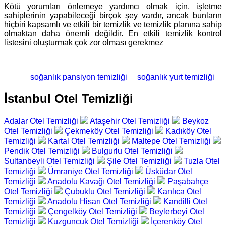
Kötü yorumları önlemeye yardımcı olmak için, işletme
sahiplerinin yapabileceği birçok şey vardır, ancak bunların
hiçbiri kapsamlı ve etkili bir temizlik ve temizlik planına sahip
olmaktan daha önemli değildir. En etkili temizlik kontrol
listesini oluşturmak çok zor olması gerekmez
soğanlık pansiyon temizliği
soğanlık yurt temizliği
İstanbul Otel Temizliği
Adalar Otel Temizliği
Ataşehir Otel Temizliği
Beykoz
Otel Temizliği
Çekmeköy Otel Temizliği
Kadıköy Otel
Temizliği
Kartal Otel Temizliği
Maltepe Otel Temizliği
Pendik Otel Temizliği
Bulgurlu Otel Temizliği
Sultanbeyli Otel Temizliği
Şile Otel Temizliği
Tuzla Otel
Temizliği
Ümraniye Otel Temizliği
Üsküdar Otel
Temizliği
Anadolu Kavağı Otel Temizliği
Paşabahçe
Otel Temizliği
Çubuklu Otel Temizliği
Kanlıca Otel
Temizliği
Anadolu Hisarı Otel Temizliği
Kandilli Otel
Temizliği
Çengelköy Otel Temizliği
Beylerbeyi Otel
Temizliği
Kuzguncuk Otel Temizliği
İçerenköy Otel