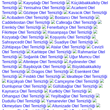
Temizliği
Kayışdağı Otel Temizliği
Küçükbakkalköy Otel
Temizliği
Yenisahra Otel Temizliği
Acarkent Otel
Temizliği
Göztepe Otel Temizliği
Kavacık Otel Temizliği
Acıbadem Otel Temizliği
Bostancı Otel Temizliği
Caddebostan Otel Temizliği
Caferağa Otel Temizliği
Erenköy Otel Temizliği
Fenerbahçe Otel Temizliği
Fikirtepe Otel Temizliği
Hasanpaşa Otel Temizliği
Kozyatağı Otel Temizliği
Koşuyolu Otel Temizliği
Sahrayıcedit Otel Temizliği
Suadiye Otel Temizliği
Zühtüpaşa Otel Temizliği
Atalar Otel Temizliği
Cevizli
Otel Temizliği
Karlıtepe Otel Temizliği
Rahmanlar Otel
Temizliği
Soğanlık Otel Temizliği
Uğur Mumcu Otel
Temizliği
Altıntepe Otel Temizliği
Aydınevler Otel
Temizliği
Başıbüyük Otel Temizliği
Büyükbakkalköy
Otel Temizliği
Dragos Otel Temizliği
Esenkent Otel
Temizliği
Fındıklı Otel Temizliği
İdealtepe Otel Temizliği
Küçükyalı Otel Temizliği
Camçeşme Otel Temizliği
Dumlupınar Otel Temizliği
Güllübağlar Otel Temizliği
Kaynarca Otel Temizliği
Kurtköy Otel Temizliği
Orhangazi Otel Temizliği
Yeşilbağlar Otel Temizliği
Dudullu Otel Temizliği
Yamanevler Otel Temizliği
Okmeydanı Otel Temizliği
Altunizade Otel Temizliği