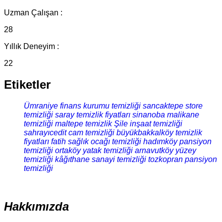
Uzman Çalışan :
28
Yıllık Deneyim :
22
Etiketler
Ümraniye finans kurumu temizliği
sancaktepe store
temizliği
saray temizlik fiyatları
sinanoba malikane
temizliği
maltepe temizlik
Şile inşaat temizliği
sahrayıcedit cam temizliği
büyükbakkalköy temizlik
fiyatları
fatih sağlık ocağı temizliği
hadımköy pansiyon
temizliği
ortaköy yatak temizliği
arnavutköy yüzey
temizliği
kâğıthane sanayi temizliği
tozkopran pansiyon
temizliği
Hakkımızda