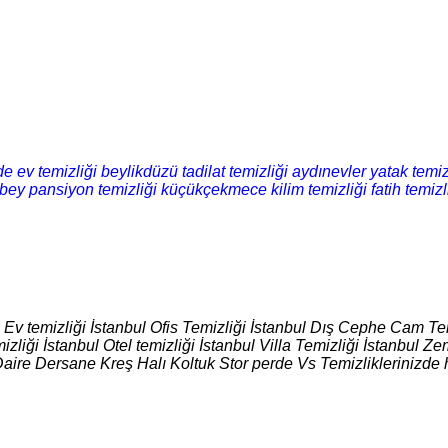
de ev temizliği
beylikdüzü tadilat temizliği
aydınevler yatak temiz
ey pansiyon temizliği
küçükçekmece kilim temizliği
fatih temizl
l Ev temizliği İstanbul Ofis Temizliği İstanbul Dış Cephe Cam Tem
izliği İstanbul Otel temizliği İstanbul Villa Temizliği İstanbul
Daire Dersane Kreş Halı Koltuk Stor perde Vs Temizliklerinizde 