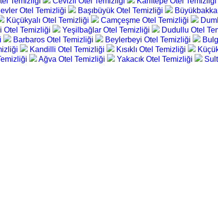
tel Temizliği
Cevizli Otel Temizliği
Karlıtepe Otel Temizliğ
evler Otel Temizliği
Başıbüyük Otel Temizliği
Büyükbakkal
Küçükyalı Otel Temizliği
Camçeşme Otel Temizliği
Duml
 Otel Temizliği
Yeşilbağlar Otel Temizliği
Dudullu Otel Te
i
Barbaros Otel Temizliği
Beylerbeyi Otel Temizliği
Bulg
izliği
Kandilli Otel Temizliği
Kısıklı Otel Temizliği
Küçük
emizliği
Ağva Otel Temizliği
Yakacık Otel Temizliği
Sult