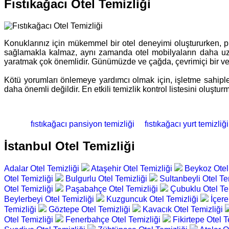
Fıstıkağacı Otel Temizliği
Konuklarınız için mükemmel bir otel deneyimi oluştururken, plan
sağlamakla kalmaz, aynı zamanda otel mobilyaların daha uzu
yaratmak çok önemlidir. Günümüzde ve çağda, çevrimiçi bir veya i
Kötü yorumları önlemeye yardımcı olmak için, işletme sahipler
daha önemli değildir. En etkili temizlik kontrol listesini oluşt
fıstıkağacı pansiyon temizliği
fıstıkağacı yurt temizliği
İstanbul Otel Temizliği
Adalar Otel Temizliği
Ataşehir Otel Temizliği
Beykoz Otel
Otel Temizliği
Bulgurlu Otel Temizliği
Sultanbeyli Otel Te
Otel Temizliği
Paşabahçe Otel Temizliği
Çubuklu Otel Te
Beylerbeyi Otel Temizliği
Kuzguncuk Otel Temizliği
İçer
Temizliği
Göztepe Otel Temizliği
Kavacık Otel Temizliği
Otel Temizliği
Fenerbahçe Otel Temizliği
Fikirtepe Otel 