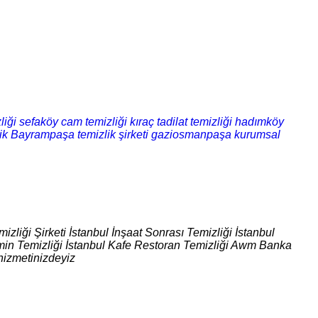
liği
sefaköy cam temizliği
kıraç tadilat temizliği
hadımköy
ik
Bayrampaşa temizlik şirketi
gaziosmanpaşa kurumsal
izliği Şirketi İstanbul İnşaat Sonrası Temizliği İstanbul
 Zemin Temizliği İstanbul Kafe Restoran Temizliği Awm Banka
hizmetinizdeyiz