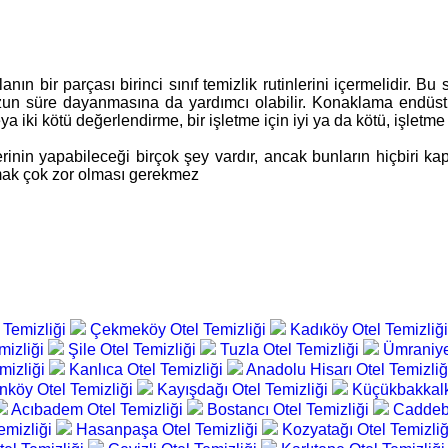
ın bir parçası birinci sınıf temizlik rutinlerini içermelidir. Bu
n süre dayanmasına da yardımcı olabilir. Konaklama endüstri
ki kötü değerlendirme, bir işletme için iyi ya da kötü, işletme s
inin yapabileceği birçok şey vardır, ancak bunların hiçbiri kaps
urmak çok zor olması gerekmez
 Temizliği
Çekmeköy Otel Temizliği
Kadıköy Otel Temizliğ
mizliği
Şile Otel Temizliği
Tuzla Otel Temizliği
Ümraniye
mizliği
Kanlıca Otel Temizliği
Anadolu Hisarı Otel Temizli
enköy Otel Temizliği
Kayışdağı Otel Temizliği
Küçükbakkalk
Acıbadem Otel Temizliği
Bostancı Otel Temizliği
Caddebo
Temizliği
Hasanpaşa Otel Temizliği
Kozyatağı Otel Temizli