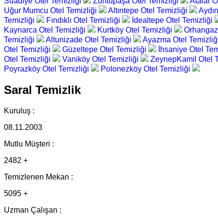
Suadiye Otel Temizliği
Zühtüpaşa Otel Temizliği
Atalar O
Uğur Mumcu Otel Temizliği
Altıntepe Otel Temizliği
Aydın
Temizliği
Fındıklı Otel Temizliği
İdealtepe Otel Temizliği
Kaynarca Otel Temizliği
Kurtköy Otel Temizliği
Orhangazi
Temizliği
Altunizade Otel Temizliği
Ayazma Otel Temizliğ
Otel Temizliği
Güzeltepe Otel Temizliği
İhsaniye Otel Tem
Otel Temizliği
Vaniköy Otel Temizliği
ZeynepKamil Otel T
Poyrazköy Otel Temizliği
Polonezköy Otel Temizliği
Saral Temizlik
Kuruluş :
08.11.2003
Mutlu Müşteri :
2482 +
Temizlenen Mekan :
5095 +
Uzman Çalışan :