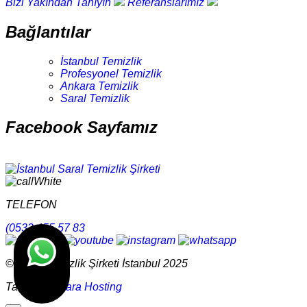
Bizi Yakından Tanıyın
Referanslarımız
Bağlantılar
İstanbul Temizlik
Profesyonel Temizlik
Ankara Temizlik
Saral Temizlik
Facebook Sayfamız
TELEFON
(0532 455 57 83
© Saral Temizlik Şirketi İstanbul 2025
Tasarım
Ankara Hosting