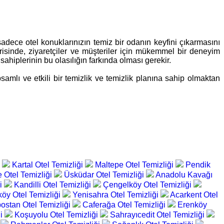
 sadece otel konuklarınızın temiz bir odanın keyfini çıkarmasını
sinde, ziyaretçiler ve müşteriler için mükemmel bir deneyim
ahiplerinin bu olasılığın farkında olması gerekir.
amlı ve etkili bir temizlik ve temizlik planına sahip olmaktan
i
Kartal Otel Temizliği
Maltepe Otel Temizliği
Pendik
 Otel Temizliği
Üsküdar Otel Temizliği
Anadolu Kavağı
ği
Kandilli Otel Temizliği
Çengelköy Otel Temizliği
öy Otel Temizliği
Yenisahra Otel Temizliği
Acarkent Otel
stan Otel Temizliği
Caferağa Otel Temizliği
Erenköy
ği
Koşuyolu Otel Temizliği
Sahrayıcedit Otel Temizliği