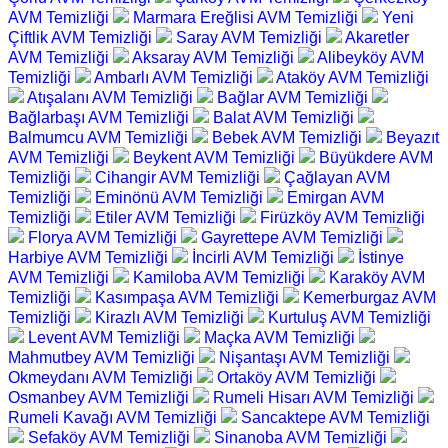
AVM Temizliği
Marmara Ereğlisi AVM Temizliği
Yeni
Çiftlik AVM Temizliği
Saray AVM Temizliği
Akaretler
AVM Temizliği
Aksaray AVM Temizliği
Alibeyköy AVM
Temizliği
Ambarlı AVM Temizliği
Ataköy AVM Temizliği
Atışalanı AVM Temizliği
Bağlar AVM Temizliği
Bağlarbaşı AVM Temizliği
Balat AVM Temizliği
Balmumcu AVM Temizliği
Bebek AVM Temizliği
Beyazıt
AVM Temizliği
Beykent AVM Temizliği
Büyükdere AVM
Temizliği
Cihangir AVM Temizliği
Çağlayan AVM
Temizliği
Eminönü AVM Temizliği
Emirgan AVM
Temizliği
Etiler AVM Temizliği
Firüzköy AVM Temizliği
Florya AVM Temizliği
Gayrettepe AVM Temizliği
Harbiye AVM Temizliği
İncirli AVM Temizliği
İstinye
AVM Temizliği
Kamiloba AVM Temizliği
Karaköy AVM
Temizliği
Kasımpaşa AVM Temizliği
Kemerburgaz AVM
Temizliği
Kirazlı AVM Temizliği
Kurtuluş AVM Temizliği
Levent AVM Temizliği
Maçka AVM Temizliği
Mahmutbey AVM Temizliği
Nişantaşı AVM Temizliği
Okmeydanı AVM Temizliği
Ortaköy AVM Temizliği
Osmanbey AVM Temizliği
Rumeli Hisarı AVM Temizliği
Rumeli Kavağı AVM Temizliği
Sancaktepe AVM Temizliği
Sefaköy AVM Temizliği
Sinanoba AVM Temizliği