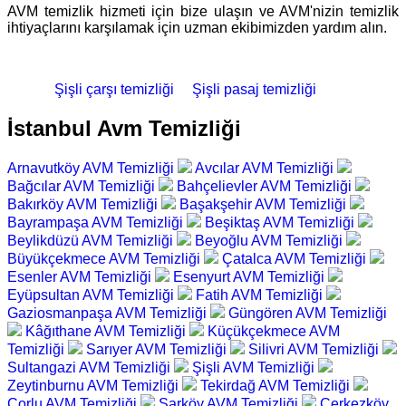
AVM temizlik hizmeti için bize ulaşın ve AVM'nizin temizlik
ihtiyaçlarını karşılamak için uzman ekibimizden yardım alın.
Şişli çarşı temizliği
Şişli pasaj temizliği
İstanbul Avm Temizliği
Arnavutköy AVM Temizliği
Avcılar AVM Temizliği
Bağcılar AVM Temizliği
Bahçelievler AVM Temizliği
Bakırköy AVM Temizliği
Başakşehir AVM Temizliği
Bayrampaşa AVM Temizliği
Beşiktaş AVM Temizliği
Beylikdüzü AVM Temizliği
Beyoğlu AVM Temizliği
Büyükçekmece AVM Temizliği
Çatalca AVM Temizliği
Esenler AVM Temizliği
Esenyurt AVM Temizliği
Eyüpsultan AVM Temizliği
Fatih AVM Temizliği
Gaziosmanpaşa AVM Temizliği
Güngören AVM Temizliği
Kâğıthane AVM Temizliği
Küçükçekmece AVM
Temizliği
Sarıyer AVM Temizliği
Silivri AVM Temizliği
Sultangazi AVM Temizliği
Şişli AVM Temizliği
Zeytinburnu AVM Temizliği
Tekirdağ AVM Temizliği
Çorlu AVM Temizliği
Şarköy AVM Temizliği
Çerkezköy