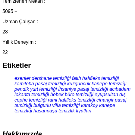
Temizlenen Mekan :
5095 +
Uzman Çalışan :
28
Yıllık Deneyim :
22
Etiketler
esenler dershane temizliği
fatih halıfleks temizliği
kamiloba pasaj temizliği
kuzguncuk kanepe temizliği
pendik yurt temizliği
İhsaniye pasaj temizliği
acıbadem
lokanta temizliği
bebek büro temizliği
eyüpsultan dış
cephe temizliği
rami halıfleks temizliği
cihangir pasaj
temizliği
bulgurlu villa temizliği
karaköy kanepe
temizliği
hasanpaşa temizlik fiyatları
Hakkımızda