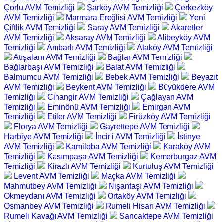
Çorlu AVM Temizliği
Şarköy AVM Temizliği
Çerkezköy
AVM Temizliği
Marmara Ereğlisi AVM Temizliği
Yeni
Çiftlik AVM Temizliği
Saray AVM Temizliği
Akaretler
AVM Temizliği
Aksaray AVM Temizliği
Alibeyköy AVM
Temizliği
Ambarlı AVM Temizliği
Ataköy AVM Temizliği
Atışalanı AVM Temizliği
Bağlar AVM Temizliği
Bağlarbaşı AVM Temizliği
Balat AVM Temizliği
Balmumcu AVM Temizliği
Bebek AVM Temizliği
Beyazıt
AVM Temizliği
Beykent AVM Temizliği
Büyükdere AVM
Temizliği
Cihangir AVM Temizliği
Çağlayan AVM
Temizliği
Eminönü AVM Temizliği
Emirgan AVM
Temizliği
Etiler AVM Temizliği
Firüzköy AVM Temizliği
Florya AVM Temizliği
Gayrettepe AVM Temizliği
Harbiye AVM Temizliği
İncirli AVM Temizliği
İstinye
AVM Temizliği
Kamiloba AVM Temizliği
Karaköy AVM
Temizliği
Kasımpaşa AVM Temizliği
Kemerburgaz AVM
Temizliği
Kirazlı AVM Temizliği
Kurtuluş AVM Temizliği
Levent AVM Temizliği
Maçka AVM Temizliği
Mahmutbey AVM Temizliği
Nişantaşı AVM Temizliği
Okmeydanı AVM Temizliği
Ortaköy AVM Temizliği
Osmanbey AVM Temizliği
Rumeli Hisarı AVM Temizliği
Rumeli Kavağı AVM Temizliği
Sancaktepe AVM Temizliği