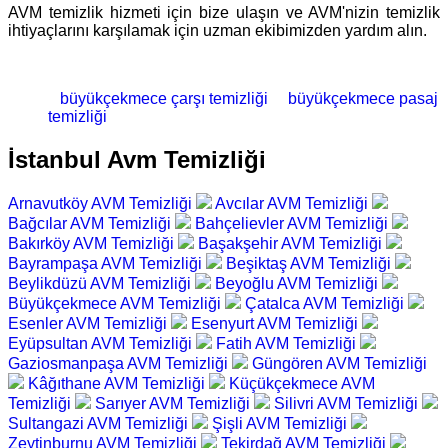
AVM temizlik hizmeti için bize ulaşın ve AVM'nizin temizlik
ihtiyaçlarını karşılamak için uzman ekibimizden yardım alın.
büyükçekmece çarşı temizliği
büyükçekmece pasaj
temizliği
İstanbul Avm Temizliği
Arnavutköy AVM Temizliği
Avcılar AVM Temizliği
Bağcılar AVM Temizliği
Bahçelievler AVM Temizliği
Bakırköy AVM Temizliği
Başakşehir AVM Temizliği
Bayrampaşa AVM Temizliği
Beşiktaş AVM Temizliği
Beylikdüzü AVM Temizliği
Beyoğlu AVM Temizliği
Büyükçekmece AVM Temizliği
Çatalca AVM Temizliği
Esenler AVM Temizliği
Esenyurt AVM Temizliği
Eyüpsultan AVM Temizliği
Fatih AVM Temizliği
Gaziosmanpaşa AVM Temizliği
Güngören AVM Temizliği
Kâğıthane AVM Temizliği
Küçükçekmece AVM
Temizliği
Sarıyer AVM Temizliği
Silivri AVM Temizliği
Sultangazi AVM Temizliği
Şişli AVM Temizliği
Zeytinburnu AVM Temizliği
Tekirdağ AVM Temizliği