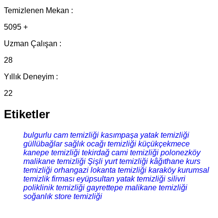
Temizlenen Mekan :
5095 +
Uzman Çalışan :
28
Yıllık Deneyim :
22
Etiketler
bulgurlu cam temizliği
kasımpaşa yatak temizliği
güllübağlar sağlık ocağı temizliği
küçükçekmece
kanepe temizliği
tekirdağ cami temizliği
polonezköy
malikane temizliği
Şişli yurt temizliği
kâğıthane kurs
temizliği
orhangazi lokanta temizliği
karaköy kurumsal
temizlik firması
eyüpsultan yatak temizliği
silivri
poliklinik temizliği
gayrettepe malikane temizliği
soğanlık store temizliği