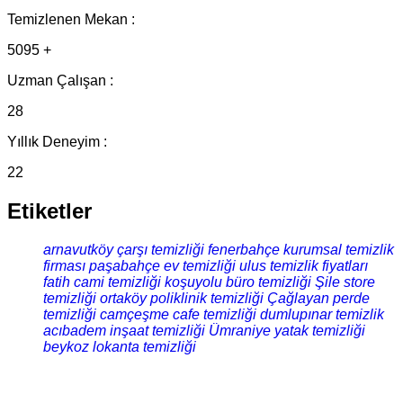
Temizlenen Mekan :
5095 +
Uzman Çalışan :
28
Yıllık Deneyim :
22
Etiketler
arnavutköy çarşı temizliği
fenerbahçe kurumsal temizlik
firması
paşabahçe ev temizliği
ulus temizlik fiyatları
fatih cami temizliği
koşuyolu büro temizliği
Şile store
temizliği
ortaköy poliklinik temizliği
Çağlayan perde
temizliği
camçeşme cafe temizliği
dumlupınar temizlik
acıbadem inşaat temizliği
Ümraniye yatak temizliği
beykoz lokanta temizliği