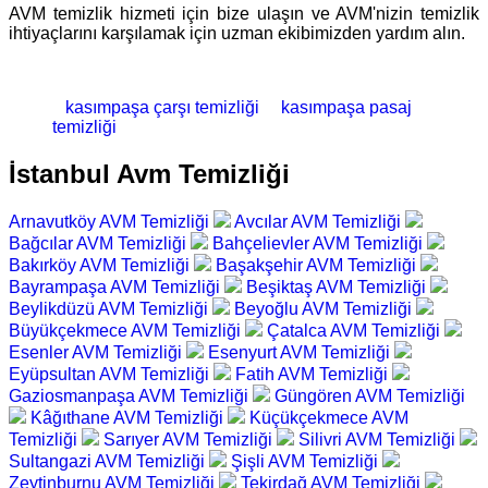
AVM temizlik hizmeti için bize ulaşın ve AVM'nizin temizlik
ihtiyaçlarını karşılamak için uzman ekibimizden yardım alın.
kasımpaşa çarşı temizliği
kasımpaşa pasaj
temizliği
İstanbul Avm Temizliği
Arnavutköy AVM Temizliği
Avcılar AVM Temizliği
Bağcılar AVM Temizliği
Bahçelievler AVM Temizliği
Bakırköy AVM Temizliği
Başakşehir AVM Temizliği
Bayrampaşa AVM Temizliği
Beşiktaş AVM Temizliği
Beylikdüzü AVM Temizliği
Beyoğlu AVM Temizliği
Büyükçekmece AVM Temizliği
Çatalca AVM Temizliği
Esenler AVM Temizliği
Esenyurt AVM Temizliği
Eyüpsultan AVM Temizliği
Fatih AVM Temizliği
Gaziosmanpaşa AVM Temizliği
Güngören AVM Temizliği
Kâğıthane AVM Temizliği
Küçükçekmece AVM
Temizliği
Sarıyer AVM Temizliği
Silivri AVM Temizliği
Sultangazi AVM Temizliği
Şişli AVM Temizliği
Zeytinburnu AVM Temizliği
Tekirdağ AVM Temizliği