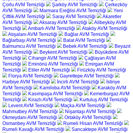
Çorlu AVM Temizliği
Şarköy AVM Temizliği
Çerkezköy
AVM Temizliği
Marmara Ereğlisi AVM Temizliği
Yeni
Çiftlik AVM Temizliği
Saray AVM Temizliği
Akaretler
AVM Temizliği
Aksaray AVM Temizliği
Alibeyköy AVM
Temizliği
Ambarlı AVM Temizliği
Ataköy AVM Temizliği
Atışalanı AVM Temizliği
Bağlar AVM Temizliği
Bağlarbaşı AVM Temizliği
Balat AVM Temizliği
Balmumcu AVM Temizliği
Bebek AVM Temizliği
Beyazıt
AVM Temizliği
Beykent AVM Temizliği
Büyükdere AVM
Temizliği
Cihangir AVM Temizliği
Çağlayan AVM
Temizliği
Eminönü AVM Temizliği
Emirgan AVM
Temizliği
Etiler AVM Temizliği
Firüzköy AVM Temizliği
Florya AVM Temizliği
Gayrettepe AVM Temizliği
Harbiye AVM Temizliği
İncirli AVM Temizliği
İstinye
AVM Temizliği
Kamiloba AVM Temizliği
Karaköy AVM
Temizliği
Kasımpaşa AVM Temizliği
Kemerburgaz AVM
Temizliği
Kirazlı AVM Temizliği
Kurtuluş AVM Temizliği
Levent AVM Temizliği
Maçka AVM Temizliği
Mahmutbey AVM Temizliği
Nişantaşı AVM Temizliği
Okmeydanı AVM Temizliği
Ortaköy AVM Temizliği
Osmanbey AVM Temizliği
Rumeli Hisarı AVM Temizliği
Rumeli Kavağı AVM Temizliği
Sancaktepe AVM Temizliği