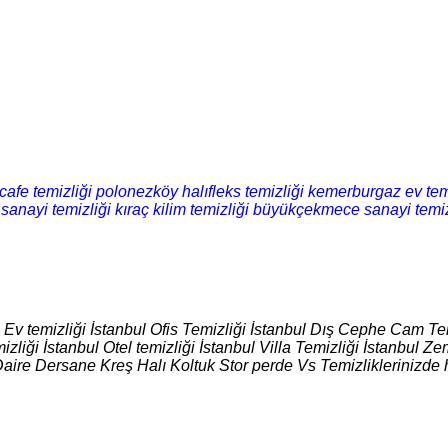
cafe temizliği
polonezköy halıfleks temizliği
kemerburgaz ev tem
 sanayi temizliği
kıraç kilim temizliği
büyükçekmece sanayi temiz
l Ev temizliği İstanbul Ofis Temizliği İstanbul Dış Cephe Cam Tem
izliği İstanbul Otel temizliği İstanbul Villa Temizliği İstanbul
Daire Dersane Kreş Halı Koltuk Stor perde Vs Temizliklerinizde 