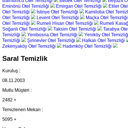
Balmumcu Otel Temizliği
Bebek Otel Temizliği
Beyazıt O
Eminönü Otel Temizliği
Emirgan Otel Temizliği
Etiler Ote
Otel Temizliği
İstinye Otel Temizliği
Kamiloba Otel Temizl
Otel Temizliği
Levent Otel Temizliği
Maçka Otel Temizliğ
Otel Temizliği
Rumeli Hisarı Otel Temizliği
Rumeli Kavağı
Soğanlı Otel Temizliği
Taksim Otel Temizliği
Tarabya Ote
Temizliği
Yenibosna Otel Temizliği
Yeniköy Otel Temizli
Temizliği
Şirinevler Otel Temizliği
Halkalı Otel Temizliği
Zekeriyaköy Otel Temizliği
Hadımköy Otel Temizliği
Saral Temizlik
Kuruluş :
08.11.2003
Mutlu Müşteri :
2482 +
Temizlenen Mekan :
5095 +