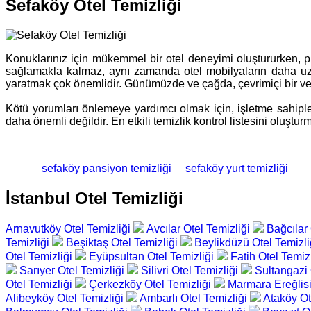
Sefaköy Otel Temizliği
Konuklarınız için mükemmel bir otel deneyimi oluştururken, plan
sağlamakla kalmaz, aynı zamanda otel mobilyaların daha uzu
yaratmak çok önemlidir. Günümüzde ve çağda, çevrimiçi bir veya i
Kötü yorumları önlemeye yardımcı olmak için, işletme sahipler
daha önemli değildir. En etkili temizlik kontrol listesini oluşt
sefaköy pansiyon temizliği
sefaköy yurt temizliği
İstanbul Otel Temizliği
Arnavutköy Otel Temizliği
Avcılar Otel Temizliği
Bağcılar 
Temizliği
Beşiktaş Otel Temizliği
Beylikdüzü Otel Temizl
Otel Temizliği
Eyüpsultan Otel Temizliği
Fatih Otel Temiz
Sarıyer Otel Temizliği
Silivri Otel Temizliği
Sultangazi 
Otel Temizliği
Çerkezköy Otel Temizliği
Marmara Ereğlisi
Alibeyköy Otel Temizliği
Ambarlı Otel Temizliği
Ataköy Ot