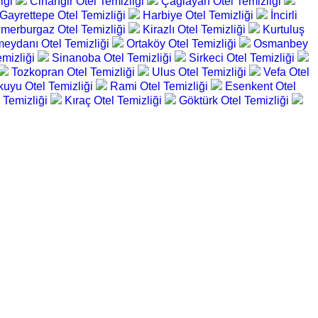
iği
Cihangir Otel Temizliği
Çağlayan Otel Temizliği
Gayrettepe Otel Temizliği
Harbiye Otel Temizliği
İncirli
merburgaz Otel Temizliği
Kirazlı Otel Temizliği
Kurtuluş
eydanı Otel Temizliği
Ortaköy Otel Temizliği
Osmanbey
emizliği
Sinanoba Otel Temizliği
Sirkeci Otel Temizliği
Tozkopran Otel Temizliği
Ulus Otel Temizliği
Vefa Otel
ikuyu Otel Temizliği
Rami Otel Temizliği
Esenkent Otel
 Temizliği
Kıraç Otel Temizliği
Göktürk Otel Temizliği