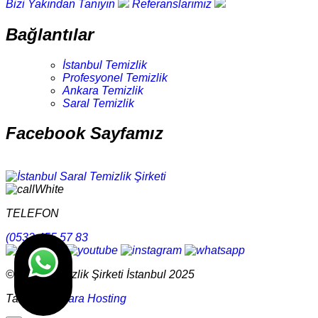
Bizi Yakından Tanıyın
Referanslarımız
Bağlantılar
İstanbul Temizlik
Profesyonel Temizlik
Ankara Temizlik
Saral Temizlik
Facebook Sayfamız
TELEFON
(0532 455 57 83
© Saral Temizlik Şirketi İstanbul 2025
Tasarım
Ankara Hosting