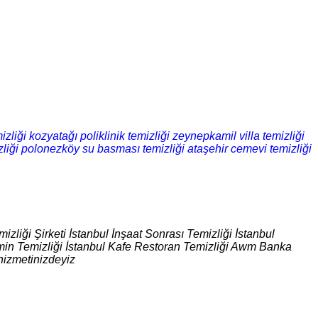
izliği
kozyatağı poliklinik temizliği
zeynepkamil villa temizliği
liği
polonezköy su basması temizliği
ataşehir cemevi temizliği
izliği Şirketi İstanbul İnşaat Sonrası Temizliği İstanbul
 Zemin Temizliği İstanbul Kafe Restoran Temizliği Awm Banka
hizmetinizdeyiz