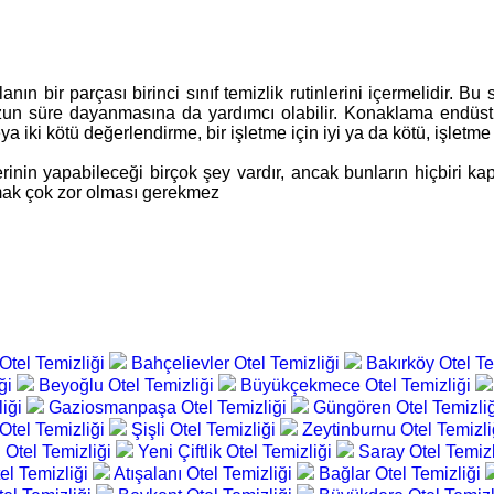
ın bir parçası birinci sınıf temizlik rutinlerini içermelidir. Bu
n süre dayanmasına da yardımcı olabilir. Konaklama endüstri
ki kötü değerlendirme, bir işletme için iyi ya da kötü, işletme s
inin yapabileceği birçok şey vardır, ancak bunların hiçbiri kaps
urmak çok zor olması gerekmez
Otel Temizliği
Bahçelievler Otel Temizliği
Bakırköy Otel Te
iği
Beyoğlu Otel Temizliği
Büyükçekmece Otel Temizliği
liği
Gaziosmanpaşa Otel Temizliği
Güngören Otel Temizli
Otel Temizliği
Şişli Otel Temizliği
Zeytinburnu Otel Temizl
 Otel Temizliği
Yeni Çiftlik Otel Temizliği
Saray Otel Temiz
el Temizliği
Atışalanı Otel Temizliği
Bağlar Otel Temizliği