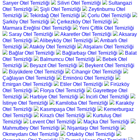
Sarıyer Otel Temizliği
Silivri Otel Temizliği
Sultangazi
Otel Temizliği
Şişli Otel Temizliği
Zeytinburnu Otel
Temizliği
Tekirdağ Otel Temizliği
Çorlu Otel Temizliği
Şarköy Otel Temizliği
Çerkezköy Otel Temizliği
Marmara Ereğlisi Otel Temizliği
Yeni Çiftlik Otel Temizliği
Saray Otel Temizliği
Akaretler Otel Temizliği
Aksaray
Otel Temizliği
Alibeyköy Otel Temizliği
Ambarlı Otel
Temizliği
Ataköy Otel Temizliği
Atışalanı Otel Temizliği
Bağlar Otel Temizliği
Bağlarbaşı Otel Temizliği
Balat
Otel Temizliği
Balmumcu Otel Temizliği
Bebek Otel
Temizliği
Beyazıt Otel Temizliği
Beykent Otel Temizliği
Büyükdere Otel Temizliği
Cihangir Otel Temizliği
Çağlayan Otel Temizliği
Eminönü Otel Temizliği
Emirgan Otel Temizliği
Etiler Otel Temizliği
Firüzköy
Otel Temizliği
Florya Otel Temizliği
Gayrettepe Otel
Temizliği
Harbiye Otel Temizliği
İncirli Otel Temizliği
İstinye Otel Temizliği
Kamiloba Otel Temizliği
Karaköy
Otel Temizliği
Kasımpaşa Otel Temizliği
Kemerburgaz
Otel Temizliği
Kirazlı Otel Temizliği
Kurtuluş Otel
Temizliği
Levent Otel Temizliği
Maçka Otel Temizliği
Mahmutbey Otel Temizliği
Nişantaşı Otel Temizliği
Okmeydanı Otel Temizliği
Ortaköy Otel Temizliği