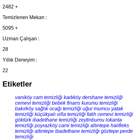
2482 +
Temizlenen Mekan :
5095 +
Uzman Çalışan :
28
Yıllık Deneyim :
22
Etiketler
vaniköy cam temizliği
kadıköy dershane temizliği
cemevi temizliği
bebek finans kurumu temizliği
bakırköy sağlık ocağı temizliği
uğur mumcu yatak
temizliği
küçükyalı villa temizliği
fatih cemevi temizliği
göktürk ibadethane temizliği
zeytinburnu lokanta
temizliği
poyrazköy cami temizliği
altıntepe halıfleks
temizliği
altıntepe ibadethane temizliği
göztepe perde
temizliği