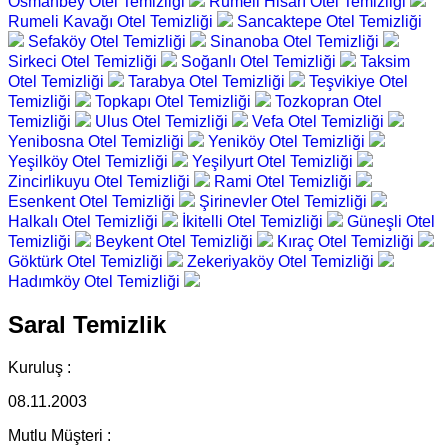
Osmanbey Otel Temizliği
Rumeli Hisarı Otel Temizliği
Rumeli Kavağı Otel Temizliği
Sancaktepe Otel Temizliği
Sefaköy Otel Temizliği
Sinanoba Otel Temizliği
Sirkeci Otel Temizliği
Soğanlı Otel Temizliği
Taksim
Otel Temizliği
Tarabya Otel Temizliği
Teşvikiye Otel
Temizliği
Topkapı Otel Temizliği
Tozkopran Otel
Temizliği
Ulus Otel Temizliği
Vefa Otel Temizliği
Yenibosna Otel Temizliği
Yeniköy Otel Temizliği
Yeşilköy Otel Temizliği
Yeşilyurt Otel Temizliği
Zincirlikuyu Otel Temizliği
Rami Otel Temizliği
Esenkent Otel Temizliği
Şirinevler Otel Temizliği
Halkalı Otel Temizliği
İkitelli Otel Temizliği
Güneşli Otel
Temizliği
Beykent Otel Temizliği
Kıraç Otel Temizliği
Göktürk Otel Temizliği
Zekeriyaköy Otel Temizliği
Hadımköy Otel Temizliği
Saral Temizlik
Kuruluş :
08.11.2003
Mutlu Müşteri :