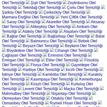
Otel Temizliği
Şişli Otel Temizliği
Zeytinburnu Otel
Temizliği
Tekirdağ Otel Temizliği
Çorlu Otel Temizliği
Şarköy Otel Temizliği
Çerkezköy Otel Temizliği
Marmara Ereğlisi Otel Temizliği
Yeni Çiftlik Otel Temizliği
Saray Otel Temizliği
Akaretler Otel Temizliği
Aksaray
Otel Temizliği
Alibeyköy Otel Temizliği
Ambarlı Otel
Temizliği
Ataköy Otel Temizliği
Atışalanı Otel Temizliği
Bağlar Otel Temizliği
Bağlarbaşı Otel Temizliği
Balat
Otel Temizliği
Balmumcu Otel Temizliği
Bebek Otel
Temizliği
Beyazıt Otel Temizliği
Beykent Otel Temizliği
Büyükdere Otel Temizliği
Cihangir Otel Temizliği
Çağlayan Otel Temizliği
Eminönü Otel Temizliği
Emirgan Otel Temizliği
Etiler Otel Temizliği
Firüzköy
Otel Temizliği
Florya Otel Temizliği
Gayrettepe Otel
Temizliği
Harbiye Otel Temizliği
İncirli Otel Temizliği
İstinye Otel Temizliği
Kamiloba Otel Temizliği
Karaköy
Otel Temizliği
Kasımpaşa Otel Temizliği
Kemerburgaz
Otel Temizliği
Kirazlı Otel Temizliği
Kurtuluş Otel
Temizliği
Levent Otel Temizliği
Maçka Otel Temizliği
Mahmutbey Otel Temizliği
Nişantaşı Otel Temizliği
Okmeydanı Otel Temizliği
Ortaköy Otel Temizliği
Osmanbey Otel Temizliği
Rumeli Hisarı Otel Temizliği