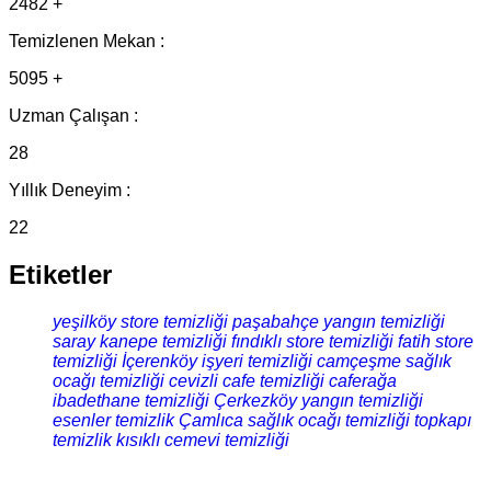
2482 +
Temizlenen Mekan :
5095 +
Uzman Çalışan :
28
Yıllık Deneyim :
22
Etiketler
yeşilköy store temizliği
paşabahçe yangın temizliği
saray kanepe temizliği
fındıklı store temizliği
fatih store
temizliği
İçerenköy işyeri temizliği
camçeşme sağlık
ocağı temizliği
cevizli cafe temizliği
caferağa
ibadethane temizliği
Çerkezköy yangın temizliği
esenler temizlik
Çamlıca sağlık ocağı temizliği
topkapı
temizlik
kısıklı cemevi temizliği