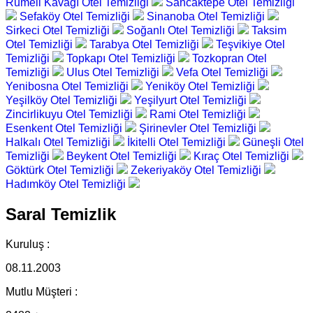
Rumeli Kavağı Otel Temizliği
Sancaktepe Otel Temizliği
Sefaköy Otel Temizliği
Sinanoba Otel Temizliği
Sirkeci Otel Temizliği
Soğanlı Otel Temizliği
Taksim
Otel Temizliği
Tarabya Otel Temizliği
Teşvikiye Otel
Temizliği
Topkapı Otel Temizliği
Tozkopran Otel
Temizliği
Ulus Otel Temizliği
Vefa Otel Temizliği
Yenibosna Otel Temizliği
Yeniköy Otel Temizliği
Yeşilköy Otel Temizliği
Yeşilyurt Otel Temizliği
Zincirlikuyu Otel Temizliği
Rami Otel Temizliği
Esenkent Otel Temizliği
Şirinevler Otel Temizliği
Halkalı Otel Temizliği
İkitelli Otel Temizliği
Güneşli Otel
Temizliği
Beykent Otel Temizliği
Kıraç Otel Temizliği
Göktürk Otel Temizliği
Zekeriyaköy Otel Temizliği
Hadımköy Otel Temizliği
Saral Temizlik
Kuruluş :
08.11.2003
Mutlu Müşteri :