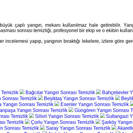
 büyük çaplı yangın, mekanı kullanılmaz hale getirebilir. Y
 basması sonrası temizliği, profesyonel bir ekip ve o ekibin kulla
incelemesi yapıp, yangının bıraktığı lekelere, izlere göre gere
 Temizlik
Bağcılar Yangın Sonrası Temizlik
Bahçelievler 
 Sonrası Temizlik
Beşiktaş Yangın Sonrası Temizlik
Beyli
a Yangın Sonrası Temizlik
Esenler Yangın Sonrası Temizlik
npaşa Yangın Sonrası Temizlik
Güngören Yangın Sonrası T
nrası Temizlik
Silivri Yangın Sonrası Temizlik
Sultangazi Y
ası Temizlik
Çorlu Yangın Sonrası Temizlik
Şarköy Yangın
gın Sonrası Temizlik
Saray Yangın Sonrası Temizlik
Akaretl