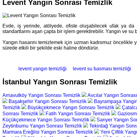
Levent Yangın Sonrası Temizlik
Evde, iş yerinde, atölyede, ofiste oluşabilecek ufak ya da
standartlarını aşan çapta bir işlem gerektirebilir. Yangın ve su
Yangın hasarını temizlemek için uzman kadromuz öncelikle yer 
sürede etkili bir şekilde eski haline döndürür.
levent yangın temizliği
levent su basması temizliği
İstanbul Yangın Sonrası Temizlik
Arnavutköy Yangın Sonrası Temizlik
Avcılar Yangın Sonrası
Başakşehir Yangın Sonrası Temizlik
Bayrampaşa Yangın
Temizlik
Büyükçekmece Yangın Sonrası Temizlik
Çatalc
Sonrası Temizlik
Fatih Yangın Sonrası Temizlik
Gaziosma
Küçükçekmece Yangın Sonrası Temizlik
Sarıyer Yangın So
Zeytinburnu Yangın Sonrası Temizlik
Tekirdağ Yangın Sonr
Marmara Ereğlisi Yangın Sonrası Temizlik
Yeni Çiftlik Yan