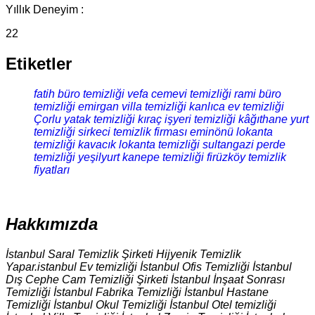
Yıllık Deneyim :
22
Etiketler
fatih büro temizliği
vefa cemevi temizliği
rami büro
temizliği
emirgan villa temizliği
kanlıca ev temizliği
Çorlu yatak temizliği
kıraç işyeri temizliği
kâğıthane yurt
temizliği
sirkeci temizlik firması
eminönü lokanta
temizliği
kavacık lokanta temizliği
sultangazi perde
temizliği
yeşilyurt kanepe temizliği
firüzköy temizlik
fiyatları
Hakkımızda
İstanbul Saral Temizlik Şirketi Hijyenik Temizlik
Yapar.istanbul Ev temizliği İstanbul Ofis Temizliği İstanbul
Dış Cephe Cam Temizliği Şirketi İstanbul İnşaat Sonrası
Temizliği İstanbul Fabrika Temizliği İstanbul Hastane
Temizliği İstanbul Okul Temizliği İstanbul Otel temizliği