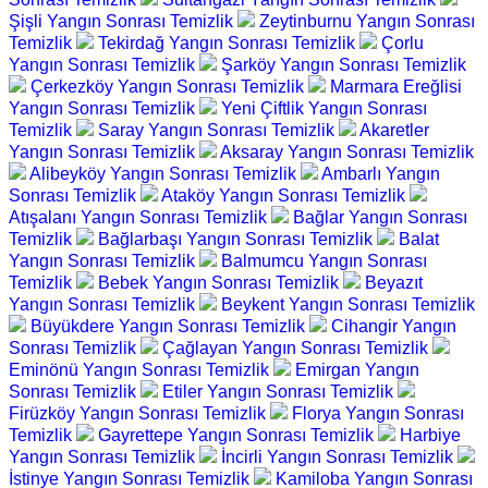
Şişli Yangın Sonrası Temizlik
Zeytinburnu Yangın Sonrası
Temizlik
Tekirdağ Yangın Sonrası Temizlik
Çorlu
Yangın Sonrası Temizlik
Şarköy Yangın Sonrası Temizlik
Çerkezköy Yangın Sonrası Temizlik
Marmara Ereğlisi
Yangın Sonrası Temizlik
Yeni Çiftlik Yangın Sonrası
Temizlik
Saray Yangın Sonrası Temizlik
Akaretler
Yangın Sonrası Temizlik
Aksaray Yangın Sonrası Temizlik
Alibeyköy Yangın Sonrası Temizlik
Ambarlı Yangın
Sonrası Temizlik
Ataköy Yangın Sonrası Temizlik
Atışalanı Yangın Sonrası Temizlik
Bağlar Yangın Sonrası
Temizlik
Bağlarbaşı Yangın Sonrası Temizlik
Balat
Yangın Sonrası Temizlik
Balmumcu Yangın Sonrası
Temizlik
Bebek Yangın Sonrası Temizlik
Beyazıt
Yangın Sonrası Temizlik
Beykent Yangın Sonrası Temizlik
Büyükdere Yangın Sonrası Temizlik
Cihangir Yangın
Sonrası Temizlik
Çağlayan Yangın Sonrası Temizlik
Eminönü Yangın Sonrası Temizlik
Emirgan Yangın
Sonrası Temizlik
Etiler Yangın Sonrası Temizlik
Firüzköy Yangın Sonrası Temizlik
Florya Yangın Sonrası
Temizlik
Gayrettepe Yangın Sonrası Temizlik
Harbiye
Yangın Sonrası Temizlik
İncirli Yangın Sonrası Temizlik
İstinye Yangın Sonrası Temizlik
Kamiloba Yangın Sonrası