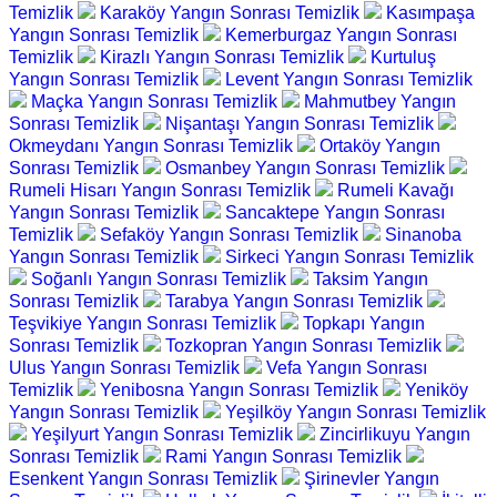
Temizlik
Karaköy Yangın Sonrası Temizlik
Kasımpaşa
Yangın Sonrası Temizlik
Kemerburgaz Yangın Sonrası
Temizlik
Kirazlı Yangın Sonrası Temizlik
Kurtuluş
Yangın Sonrası Temizlik
Levent Yangın Sonrası Temizlik
Maçka Yangın Sonrası Temizlik
Mahmutbey Yangın
Sonrası Temizlik
Nişantaşı Yangın Sonrası Temizlik
Okmeydanı Yangın Sonrası Temizlik
Ortaköy Yangın
Sonrası Temizlik
Osmanbey Yangın Sonrası Temizlik
Rumeli Hisarı Yangın Sonrası Temizlik
Rumeli Kavağı
Yangın Sonrası Temizlik
Sancaktepe Yangın Sonrası
Temizlik
Sefaköy Yangın Sonrası Temizlik
Sinanoba
Yangın Sonrası Temizlik
Sirkeci Yangın Sonrası Temizlik
Soğanlı Yangın Sonrası Temizlik
Taksim Yangın
Sonrası Temizlik
Tarabya Yangın Sonrası Temizlik
Teşvikiye Yangın Sonrası Temizlik
Topkapı Yangın
Sonrası Temizlik
Tozkopran Yangın Sonrası Temizlik
Ulus Yangın Sonrası Temizlik
Vefa Yangın Sonrası
Temizlik
Yenibosna Yangın Sonrası Temizlik
Yeniköy
Yangın Sonrası Temizlik
Yeşilköy Yangın Sonrası Temizlik
Yeşilyurt Yangın Sonrası Temizlik
Zincirlikuyu Yangın
Sonrası Temizlik
Rami Yangın Sonrası Temizlik
Esenkent Yangın Sonrası Temizlik
Şirinevler Yangın