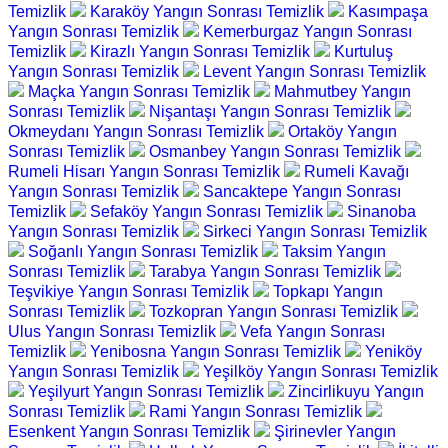
Temizlik
Karaköy Yangın Sonrası Temizlik
Kasımpaşa
Yangın Sonrası Temizlik
Kemerburgaz Yangın Sonrası
Temizlik
Kirazlı Yangın Sonrası Temizlik
Kurtuluş
Yangın Sonrası Temizlik
Levent Yangın Sonrası Temizlik
Maçka Yangın Sonrası Temizlik
Mahmutbey Yangın
Sonrası Temizlik
Nişantaşı Yangın Sonrası Temizlik
Okmeydanı Yangın Sonrası Temizlik
Ortaköy Yangın
Sonrası Temizlik
Osmanbey Yangın Sonrası Temizlik
Rumeli Hisarı Yangın Sonrası Temizlik
Rumeli Kavağı
Yangın Sonrası Temizlik
Sancaktepe Yangın Sonrası
Temizlik
Sefaköy Yangın Sonrası Temizlik
Sinanoba
Yangın Sonrası Temizlik
Sirkeci Yangın Sonrası Temizlik
Soğanlı Yangın Sonrası Temizlik
Taksim Yangın
Sonrası Temizlik
Tarabya Yangın Sonrası Temizlik
Teşvikiye Yangın Sonrası Temizlik
Topkapı Yangın
Sonrası Temizlik
Tozkopran Yangın Sonrası Temizlik
Ulus Yangın Sonrası Temizlik
Vefa Yangın Sonrası
Temizlik
Yenibosna Yangın Sonrası Temizlik
Yeniköy
Yangın Sonrası Temizlik
Yeşilköy Yangın Sonrası Temizlik
Yeşilyurt Yangın Sonrası Temizlik
Zincirlikuyu Yangın
Sonrası Temizlik
Rami Yangın Sonrası Temizlik
Esenkent Yangın Sonrası Temizlik
Şirinevler Yangın