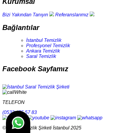
Kurumsal
Bizi Yakından Tanıyın
Referanslarımız
Bağlantılar
İstanbul Temizlik
Profesyonel Temizlik
Ankara Temizlik
Saral Temizlik
Facebook Sayfamız
TELEFON
(0532 455 57 83
© Saral Temizlik Şirketi İstanbul 2025