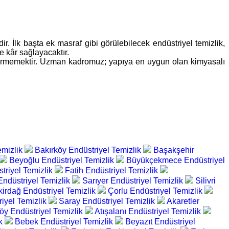
r. İlk başta ek masraf gibi görülebilecek endüstriyel temizlik,
e kâr sağlayacaktır.
r vermemektir. Uzman kadromuz; yapıya en uygun olan kimyasalı
emizlik
Bakırköy Endüstriyel Temizlik
Başakşehir
Beyoğlu Endüstriyel Temizlik
Büyükçekmece Endüstriyel
triyel Temizlik
Fatih Endüstriyel Temizlik
düstriyel Temizlik
Sarıyer Endüstriyel Temizlik
Silivri
kirdağ Endüstriyel Temizlik
Çorlu Endüstriyel Temizlik
riyel Temizlik
Saray Endüstriyel Temizlik
Akaretler
öy Endüstriyel Temizlik
Atışalanı Endüstriyel Temizlik
ik
Bebek Endüstriyel Temizlik
Beyazıt Endüstriyel