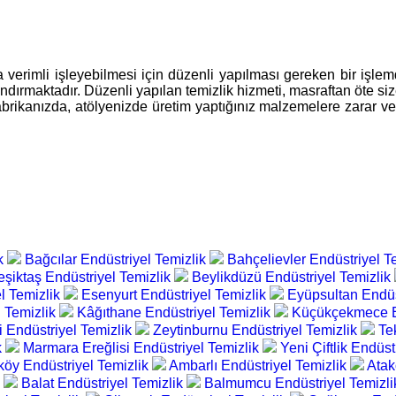
 verimli işleyebilmesi için düzenli yapılması gereken bir işlemdi
dırmaktadır. Düzenli yapılan temizlik hizmeti, masraftan öte siz
e, fabrikanızda, atölyenizde üretim yaptığınız malzemelere zara
ik
Bağcılar Endüstriyel Temizlik
Bahçelievler Endüstriyel T
eşiktaş Endüstriyel Temizlik
Beylikdüzü Endüstriyel Temizlik
l Temizlik
Esenyurt Endüstriyel Temizlik
Eyüpsultan Endüs
 Temizlik
Kâğıthane Endüstriyel Temizlik
Küçükçekmece En
i Endüstriyel Temizlik
Zeytinburnu Endüstriyel Temizlik
Te
k
Marmara Ereğlisi Endüstriyel Temizlik
Yeni Çiftlik Endüst
köy Endüstriyel Temizlik
Ambarlı Endüstriyel Temizlik
Atak
k
Balat Endüstriyel Temizlik
Balmumcu Endüstriyel Temizl