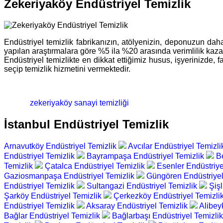
Zekeriyaköy Endüstriyel Temizlik
Endüstriyel temizlik fabrikanızın, atölyenizin, deponuzun daha
yapılan araştırmalara göre %5 ila %20 arasında verimlilik kazan
Endüstriyel temizlikte en dikkat ettiğimiz husus, işyerinizd
seçip temizlik hizmetini vermektedir.
zekeriyaköy sanayi temizliği
İstanbul Endüstriyel Temizlik
Arnavutköy Endüstriyel Temizlik
Avcılar Endüstriyel Temizl
Endüstriyel Temizlik
Bayrampaşa Endüstriyel Temizlik
B
Temizlik
Çatalca Endüstriyel Temizlik
Esenler Endüstriye
Gaziosmanpaşa Endüstriyel Temizlik
Güngören Endüstriyel
Endüstriyel Temizlik
Sultangazi Endüstriyel Temizlik
Şişl
Şarköy Endüstriyel Temizlik
Çerkezköy Endüstriyel Temizli
Endüstriyel Temizlik
Aksaray Endüstriyel Temizlik
Alibey
Bağlar Endüstriyel Temizlik
Bağlarbaşı Endüstriyel Temizli