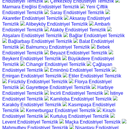
Endüstriyel Temizlik
Çerkezköy Endüstriyel Temizlik
Marmara Ereğlisi Endüstriyel Temizlik
Yeni Çiftlik
Endüstriyel Temizlik
Saray Endüstriyel Temizlik
Akaretler Endüstriyel Temizlik
Aksaray Endüstriyel
Temizlik
Alibeyköy Endüstriyel Temizlik
Ambarlı
Endüstriyel Temizlik
Ataköy Endüstriyel Temizlik
Atışalanı Endüstriyel Temizlik
Bağlar Endüstriyel Temizlik
Bağlarbaşı Endüstriyel Temizlik
Balat Endüstriyel
Temizlik
Balmumcu Endüstriyel Temizlik
Bebek
Endüstriyel Temizlik
Beyazıt Endüstriyel Temizlik
Beykent Endüstriyel Temizlik
Büyükdere Endüstriyel
Temizlik
Cihangir Endüstriyel Temizlik
Çağlayan
Endüstriyel Temizlik
Eminönü Endüstriyel Temizlik
Emirgan Endüstriyel Temizlik
Etiler Endüstriyel Temizlik
Firüzköy Endüstriyel Temizlik
Florya Endüstriyel
Temizlik
Gayrettepe Endüstriyel Temizlik
Harbiye
Endüstriyel Temizlik
İncirli Endüstriyel Temizlik
İstinye
Endüstriyel Temizlik
Kamiloba Endüstriyel Temizlik
Karaköy Endüstriyel Temizlik
Kasımpaşa Endüstriyel
Temizlik
Kemerburgaz Endüstriyel Temizlik
Kirazlı
Endüstriyel Temizlik
Kurtuluş Endüstriyel Temizlik
Levent Endüstriyel Temizlik
Maçka Endüstriyel Temizlik
Mahmutbey Endüstriyel Temizlik
Nişantaşı Endüstriyel