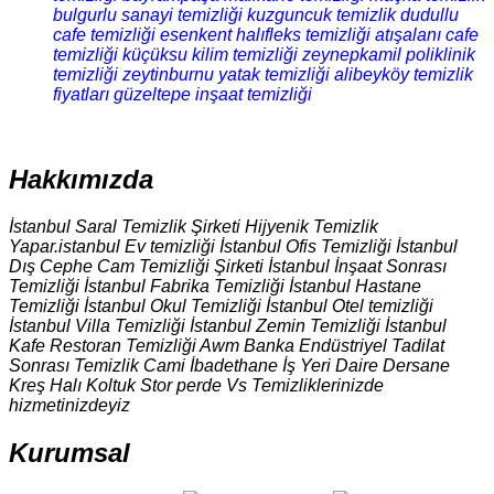
bulgurlu sanayi temizliği
kuzguncuk temizlik
dudullu
cafe temizliği
esenkent halıfleks temizliği
atışalanı cafe
temizliği
küçüksu kilim temizliği
zeynepkamil poliklinik
temizliği
zeytinburnu yatak temizliği
alibeyköy temizlik
fiyatları
güzeltepe inşaat temizliği
Hakkımızda
İstanbul Saral Temizlik Şirketi Hijyenik Temizlik
Yapar.istanbul Ev temizliği İstanbul Ofis Temizliği İstanbul
Dış Cephe Cam Temizliği Şirketi İstanbul İnşaat Sonrası
Temizliği İstanbul Fabrika Temizliği İstanbul Hastane
Temizliği İstanbul Okul Temizliği İstanbul Otel temizliği
İstanbul Villa Temizliği İstanbul Zemin Temizliği İstanbul
Kafe Restoran Temizliği Awm Banka Endüstriyel Tadilat
Sonrası Temizlik Cami İbadethane İş Yeri Daire Dersane
Kreş Halı Koltuk Stor perde Vs Temizliklerinizde
hizmetinizdeyiz
Kurumsal