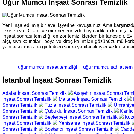
Uğur Mumcu İnşaat Sonrası Temizlik
Yeni inşa edilmiş bir eve, işyerine kavuştunuz. Ama karşınızda 
lekeleri var. Granit ve mermerlerinizde boya artıkları kalmış, 
İnşaat sonrası temizliği en zor temizliklerden bir tanesidir. Ev
alçı, sıva kalıntıları, boya ve kireç kalıntıları gözünüzü mü 
yapılacak mekana girildikten sonra yapılacak işler ve kullanıla
uğur mumcu inşaat temizliği
uğur mumcu tadilat temiz
İstanbul İnşaat Sonrası Temizlik
Adalar İnşaat Sonrası Temizlik
Ataşehir İnşaat Sonrası Tem
İnşaat Sonrası Temizlik
Maltepe İnşaat Sonrası Temizlik
Sonrası Temizlik
Tuzla İnşaat Sonrası Temizlik
Ümraniye 
Sonrası Temizlik
Çubuklu İnşaat Sonrası Temizlik
Kanlıc
Sonrası Temizlik
Beylerbeyi İnşaat Sonrası Temizlik
Kuzg
İnşaat Sonrası Temizlik
Yenisahra İnşaat Sonrası Temizlik
Sonrası Temizlik
Bostancı İnşaat Sonrası Temizlik
Cadde