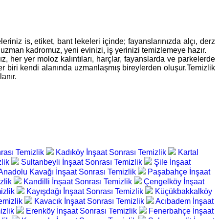
niz is, etiket, bant lekeleri içinde; fayanslarınızda alçı, derz
, uzman kadromuz, yeni evinizi, iş yerinizi temizlemeye hazır.
ız, her yer moloz kalıntıları, harçlar, fayanslarda ve parkelerde
her biri kendi alanında uzmanlaşmış bireylerden oluşur.Temizlik
anır.
rası Temizlik
Kadıköy İnşaat Sonrası Temizlik
Kartal
zlik
Sultanbeyli İnşaat Sonrası Temizlik
Şile İnşaat
Anadolu Kavağı İnşaat Sonrası Temizlik
Paşabahçe İnşaat
zlik
Kandilli İnşaat Sonrası Temizlik
Çengelköy İnşaat
izlik
Kayışdağı İnşaat Sonrası Temizlik
Küçükbakkalköy
emizlik
Kavacık İnşaat Sonrası Temizlik
Acıbadem İnşaat
izlik
Erenköy İnşaat Sonrası Temizlik
Fenerbahçe İnşaat