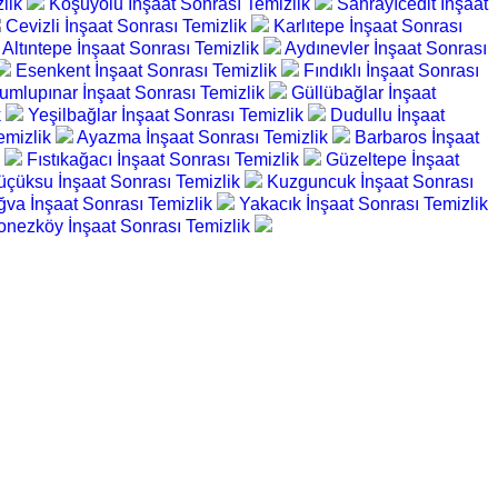
zlik
Koşuyolu İnşaat Sonrası Temizlik
Sahrayıcedit İnşaat
Cevizli İnşaat Sonrası Temizlik
Karlıtepe İnşaat Sonrası
Altıntepe İnşaat Sonrası Temizlik
Aydınevler İnşaat Sonrası
Esenkent İnşaat Sonrası Temizlik
Fındıklı İnşaat Sonrası
umlupınar İnşaat Sonrası Temizlik
Güllübağlar İnşaat
k
Yeşilbağlar İnşaat Sonrası Temizlik
Dudullu İnşaat
emizlik
Ayazma İnşaat Sonrası Temizlik
Barbaros İnşaat
k
Fıstıkağacı İnşaat Sonrası Temizlik
Güzeltepe İnşaat
üçüksu İnşaat Sonrası Temizlik
Kuzguncuk İnşaat Sonrası
ğva İnşaat Sonrası Temizlik
Yakacık İnşaat Sonrası Temizlik
onezköy İnşaat Sonrası Temizlik