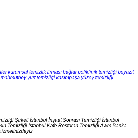
tler kurumsal temizlik firması
bağlar poliklinik temizliği
beyazıt
mahmutbey yurt temizliği
kasımpaşa yüzey temizliği
izliği Şirketi İstanbul İnşaat Sonrası Temizliği İstanbul
 Zemin Temizliği İstanbul Kafe Restoran Temizliği Awm Banka
hizmetinizdeyiz