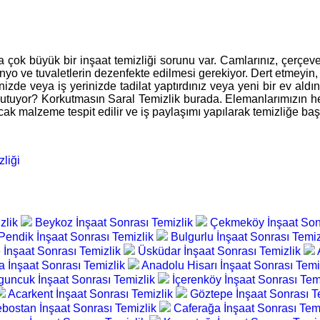
çok büyük bir inşaat temizliği sorunu var. Camlarınız, çerçeveleri
banyo ve tuvaletlerin dezenfekte edilmesi gerekiyor. Dert etmeyin
inizde veya iş yerinizde tadilat yaptırdınız veya yeni bir ev aldın
korkutuyor? Korkutmasın Saral Temizlik burada. Elemanlarımızın 
cak malzeme tespit edilir ve iş paylaşımı yapılarak temizliğe başl
liği
izlik
Beykoz İnşaat Sonrası Temizlik
Çekmeköy İnşaat Son
Pendik İnşaat Sonrası Temizlik
Bulgurlu İnşaat Sonrası Temi
İnşaat Sonrası Temizlik
Üsküdar İnşaat Sonrası Temizlik
a İnşaat Sonrası Temizlik
Anadolu Hisarı İnşaat Sonrası Temi
uncuk İnşaat Sonrası Temizlik
İçerenköy İnşaat Sonrası Tem
Acarkent İnşaat Sonrası Temizlik
Göztepe İnşaat Sonrası T
bostan İnşaat Sonrası Temizlik
Caferağa İnşaat Sonrası Tem