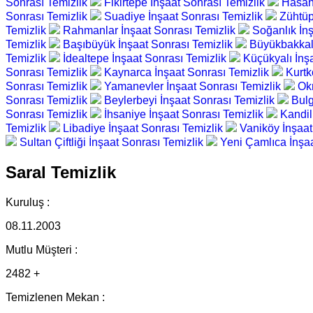
Sonrası Temizlik
Fikirtepe İnşaat Sonrası Temizlik
Hasan
Sonrası Temizlik
Suadiye İnşaat Sonrası Temizlik
Zühtüp
Temizlik
Rahmanlar İnşaat Sonrası Temizlik
Soğanlık İn
Temizlik
Başıbüyük İnşaat Sonrası Temizlik
Büyükbakkal
Temizlik
İdealtepe İnşaat Sonrası Temizlik
Küçükyalı İnş
Sonrası Temizlik
Kaynarca İnşaat Sonrası Temizlik
Kurtk
Sonrası Temizlik
Yamanevler İnşaat Sonrası Temizlik
Ok
Sonrası Temizlik
Beylerbeyi İnşaat Sonrası Temizlik
Bulg
Sonrası Temizlik
İhsaniye İnşaat Sonrası Temizlik
Kandil
Temizlik
Libadiye İnşaat Sonrası Temizlik
Vaniköy İnşaat
Sultan Çiftliği İnşaat Sonrası Temizlik
Yeni Çamlıca İnşa
Saral Temizlik
Kuruluş :
08.11.2003
Mutlu Müşteri :
2482 +
Temizlenen Mekan :