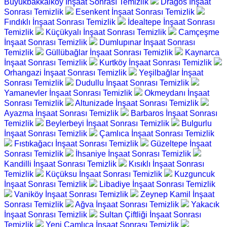
Büyükbakkalköy İnşaat Sonrası Temizlik
Dragos İnşaat
Sonrası Temizlik
Esenkent İnşaat Sonrası Temizlik
Fındıklı İnşaat Sonrası Temizlik
İdealtepe İnşaat Sonrası
Temizlik
Küçükyalı İnşaat Sonrası Temizlik
Camçeşme
İnşaat Sonrası Temizlik
Dumlupınar İnşaat Sonrası
Temizlik
Güllübağlar İnşaat Sonrası Temizlik
Kaynarca
İnşaat Sonrası Temizlik
Kurtköy İnşaat Sonrası Temizlik
Orhangazi İnşaat Sonrası Temizlik
Yeşilbağlar İnşaat
Sonrası Temizlik
Dudullu İnşaat Sonrası Temizlik
Yamanevler İnşaat Sonrası Temizlik
Okmeydanı İnşaat
Sonrası Temizlik
Altunizade İnşaat Sonrası Temizlik
Ayazma İnşaat Sonrası Temizlik
Barbaros İnşaat Sonrası
Temizlik
Beylerbeyi İnşaat Sonrası Temizlik
Bulgurlu
İnşaat Sonrası Temizlik
Çamlıca İnşaat Sonrası Temizlik
Fıstıkağacı İnşaat Sonrası Temizlik
Güzeltepe İnşaat
Sonrası Temizlik
İhsaniye İnşaat Sonrası Temizlik
Kandilli İnşaat Sonrası Temizlik
Kısıklı İnşaat Sonrası
Temizlik
Küçüksu İnşaat Sonrası Temizlik
Kuzguncuk
İnşaat Sonrası Temizlik
Libadiye İnşaat Sonrası Temizlik
Vaniköy İnşaat Sonrası Temizlik
Zeynep Kamil İnşaat
Sonrası Temizlik
Ağva İnşaat Sonrası Temizlik
Yakacık
İnşaat Sonrası Temizlik
Sultan Çiftliği İnşaat Sonrası
Temizlik
Yeni Çamlıca İnşaat Sonrası Temizlik