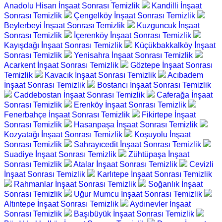
Anadolu Hisarı İnşaat Sonrası Temizlik
Kandilli İnşaat
Sonrası Temizlik
Çengelköy İnşaat Sonrası Temizlik
Beylerbeyi İnşaat Sonrası Temizlik
Kuzguncuk İnşaat
Sonrası Temizlik
İçerenköy İnşaat Sonrası Temizlik
Kayışdağı İnşaat Sonrası Temizlik
Küçükbakkalköy İnşaat
Sonrası Temizlik
Yenisahra İnşaat Sonrası Temizlik
Acarkent İnşaat Sonrası Temizlik
Göztepe İnşaat Sonrası
Temizlik
Kavacık İnşaat Sonrası Temizlik
Acıbadem
İnşaat Sonrası Temizlik
Bostancı İnşaat Sonrası Temizlik
Caddebostan İnşaat Sonrası Temizlik
Caferağa İnşaat
Sonrası Temizlik
Erenköy İnşaat Sonrası Temizlik
Fenerbahçe İnşaat Sonrası Temizlik
Fikirtepe İnşaat
Sonrası Temizlik
Hasanpaşa İnşaat Sonrası Temizlik
Kozyatağı İnşaat Sonrası Temizlik
Koşuyolu İnşaat
Sonrası Temizlik
Sahrayıcedit İnşaat Sonrası Temizlik
Suadiye İnşaat Sonrası Temizlik
Zühtüpaşa İnşaat
Sonrası Temizlik
Atalar İnşaat Sonrası Temizlik
Cevizli
İnşaat Sonrası Temizlik
Karlıtepe İnşaat Sonrası Temizlik
Rahmanlar İnşaat Sonrası Temizlik
Soğanlık İnşaat
Sonrası Temizlik
Uğur Mumcu İnşaat Sonrası Temizlik
Altıntepe İnşaat Sonrası Temizlik
Aydınevler İnşaat
Sonrası Temizlik
Başıbüyük İnşaat Sonrası Temizlik