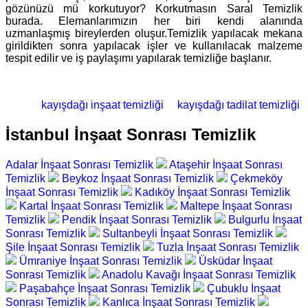
gözünüzü mü korkutuyor? Korkutmasın Saral Temizlik
burada. Elemanlarımızın her biri kendi alanında
uzmanlaşmış bireylerden oluşur.Temizlik yapılacak mekana
girildikten sonra yapılacak işler ve kullanılacak malzeme
tespit edilir ve iş paylaşımı yapılarak temizliğe başlanır.
kayışdağı inşaat temizliği
kayışdağı tadilat temizliği
İstanbul İnşaat Sonrası Temizlik
Adalar İnşaat Sonrası Temizlik
Ataşehir İnşaat Sonrası
Temizlik
Beykoz İnşaat Sonrası Temizlik
Çekmeköy
İnşaat Sonrası Temizlik
Kadıköy İnşaat Sonrası Temizlik
Kartal İnşaat Sonrası Temizlik
Maltepe İnşaat Sonrası
Temizlik
Pendik İnşaat Sonrası Temizlik
Bulgurlu İnşaat
Sonrası Temizlik
Sultanbeyli İnşaat Sonrası Temizlik
Şile İnşaat Sonrası Temizlik
Tuzla İnşaat Sonrası Temizlik
Ümraniye İnşaat Sonrası Temizlik
Üsküdar İnşaat
Sonrası Temizlik
Anadolu Kavağı İnşaat Sonrası Temizlik
Paşabahçe İnşaat Sonrası Temizlik
Çubuklu İnşaat
Sonrası Temizlik
Kanlıca İnşaat Sonrası Temizlik