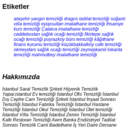
Etiketler
ataşehir yangın temizliği
dragos tadilat temizliği
soğanlı
villa temizliği
eyüpsultan imalathane temizliği
İhsaniye
kurs temizliği
Çatalca imalathane temizliği
caddebostan sağlık ocağı temizliği
fikirtepe sağlık
ocağı temizliği
poyrazköy büro temizliği
kâğıthane
finans kurumu temizliği
küçükbakkalköy cafe temizliği
okmeydanı sağlık ocağı temizliği
zeynepkamil lokanta
temizliği
mahmutbey imalathane temizliği
Hakkımızda
İstanbul Saral Temizlik Şirketi Hijyenik Temizlik
Yapar.istanbul Ev temizliği İstanbul Ofis Temizliği İstanbul
Dış Cephe Cam Temizliği Şirketi İstanbul İnşaat Sonrası
Temizliği İstanbul Fabrika Temizliği İstanbul Hastane
Temizliği İstanbul Okul Temizliği İstanbul Otel temizliği
İstanbul Villa Temizliği İstanbul Zemin Temizliği İstanbul
Kafe Restoran Temizliği Awm Banka Endüstriyel Tadilat
Sonrası Temizlik Cami İbadethane İş Yeri Daire Dersane