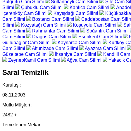
Bulgurlu Cam Silimi
Sultanbeyli Cam Silimi
Şile Cam Si
Silimi
Çubuklu Cam Silimi
Kanlıca Cam Silimi
Anadol
İçerenköy Cam Silimi
Kayışdağı Cam Silimi
Küçükbakka
Cam Silimi
Bostancı Cam Silimi
Caddebostan Cam Sili
Silimi
Kozyatağı Cam Silimi
Koşuyolu Cam Silimi
Sah
Cam Silimi
Rahmanlar Cam Silimi
Soğanlık Cam Silimi
Cam Silimi
Dragos Cam Silimi
Esenkent Cam Silimi
Güllübağlar Cam Silimi
Kaynarca Cam Silimi
Kurtköy C
Cam Silimi
Altunizade Cam Silimi
Ayazma Cam Silimi
Güzeltepe Cam Silimi
İhsaniye Cam Silimi
Kandilli Cam
ZeynepKamil Cam Silimi
Ağva Cam Silimi
Yakacık C
Saral Temizlik
Kuruluş :
08.11.2003
Mutlu Müşteri :
2482 +
Temizlenen Mekan :