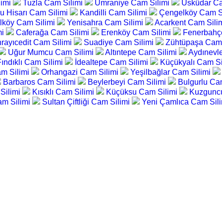
limi
Tuzla Cam Silimi
Ümraniye Cam Silimi
Üsküdar Ca
u Hisarı Cam Silimi
Kandilli Cam Silimi
Çengelköy Cam S
lköy Cam Silimi
Yenisahra Cam Silimi
Acarkent Cam Sili
mi
Caferağa Cam Silimi
Erenköy Cam Silimi
Fenerbahç
rayıcedit Cam Silimi
Suadiye Cam Silimi
Zühtüpaşa Cam 
Uğur Mumcu Cam Silimi
Altıntepe Cam Silimi
Aydınevl
Fındıklı Cam Silimi
İdealtepe Cam Silimi
Küçükyalı Cam Si
am Silimi
Orhangazi Cam Silimi
Yeşilbağlar Cam Silimi
Barbaros Cam Silimi
Beylerbeyi Cam Silimi
Bulgurlu Ca
 Silimi
Kısıklı Cam Silimi
Küçüksu Cam Silimi
Kuzgunc
am Silimi
Sultan Çiftliği Cam Silimi
Yeni Çamlıca Cam Sil