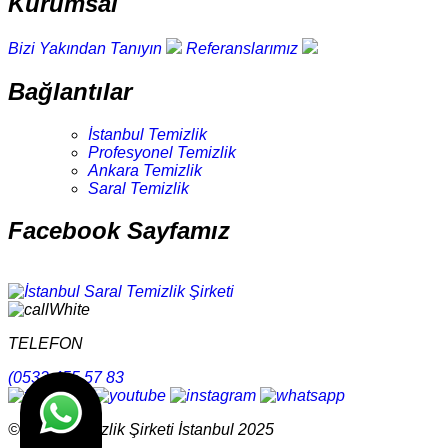
Kurumsal
Bizi Yakından Tanıyın
Referanslarımız
Bağlantılar
İstanbul Temizlik
Profesyonel Temizlik
Ankara Temizlik
Saral Temizlik
Facebook Sayfamız
TELEFON
(0532 455 57 83
© Saral Temizlik Şirketi İstanbul 2025