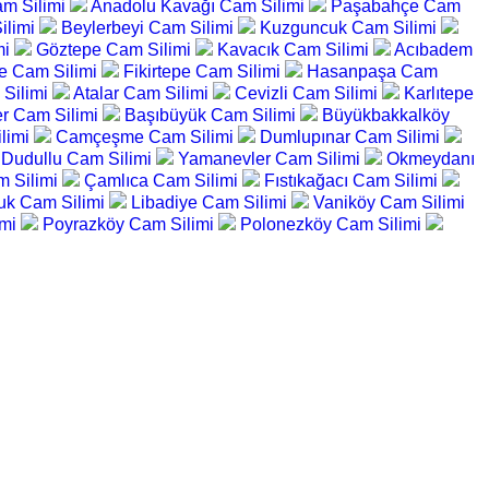
m Silimi
Anadolu Kavağı Cam Silimi
Paşabahçe Cam
ilimi
Beylerbeyi Cam Silimi
Kuzguncuk Cam Silimi
mi
Göztepe Cam Silimi
Kavacık Cam Silimi
Acıbadem
e Cam Silimi
Fikirtepe Cam Silimi
Hasanpaşa Cam
Silimi
Atalar Cam Silimi
Cevizli Cam Silimi
Karlıtepe
er Cam Silimi
Başıbüyük Cam Silimi
Büyükbakkalköy
limi
Camçeşme Cam Silimi
Dumlupınar Cam Silimi
Dudullu Cam Silimi
Yamanevler Cam Silimi
Okmeydanı
m Silimi
Çamlıca Cam Silimi
Fıstıkağacı Cam Silimi
uk Cam Silimi
Libadiye Cam Silimi
Vaniköy Cam Silimi
imi
Poyrazköy Cam Silimi
Polonezköy Cam Silimi