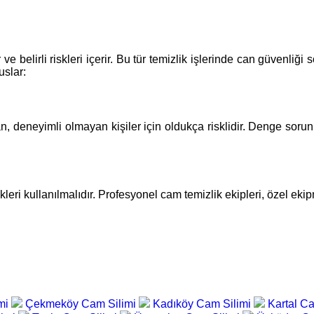
 ve belirli riskleri içerir. Bu tür temizlik işlerinde can güvenli
uslar:
an, deneyimli olmayan kişiler için oldukça risklidir. Denge sorun
leri kullanılmalıdır. Profesyonel cam temizlik ekipleri, özel eki
mi
Çekmeköy Cam Silimi
Kadıköy Cam Silimi
Kartal C