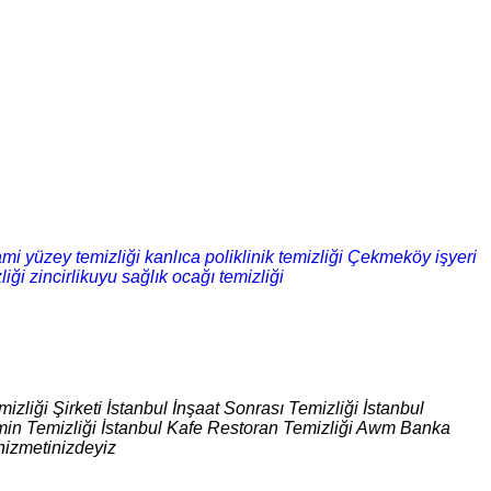
ami yüzey temizliği
kanlıca poliklinik temizliği
Çekmeköy işyeri
liği
zincirlikuyu sağlık ocağı temizliği
izliği Şirketi İstanbul İnşaat Sonrası Temizliği İstanbul
 Zemin Temizliği İstanbul Kafe Restoran Temizliği Awm Banka
hizmetinizdeyiz