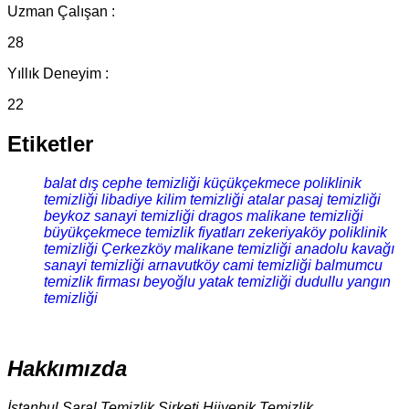
Uzman Çalışan :
28
Yıllık Deneyim :
22
Etiketler
balat dış cephe temizliği
küçükçekmece poliklinik
temizliği
libadiye kilim temizliği
atalar pasaj temizliği
beykoz sanayi temizliği
dragos malikane temizliği
büyükçekmece temizlik fiyatları
zekeriyaköy poliklinik
temizliği
Çerkezköy malikane temizliği
anadolu kavağı
sanayi temizliği
arnavutköy cami temizliği
balmumcu
temizlik firması
beyoğlu yatak temizliği
dudullu yangın
temizliği
Hakkımızda
İstanbul Saral Temizlik Şirketi Hijyenik Temizlik