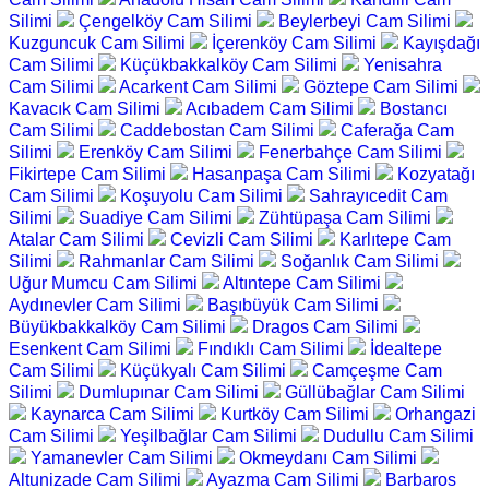
Silimi
Çengelköy Cam Silimi
Beylerbeyi Cam Silimi
Kuzguncuk Cam Silimi
İçerenköy Cam Silimi
Kayışdağı
Cam Silimi
Küçükbakkalköy Cam Silimi
Yenisahra
Cam Silimi
Acarkent Cam Silimi
Göztepe Cam Silimi
Kavacık Cam Silimi
Acıbadem Cam Silimi
Bostancı
Cam Silimi
Caddebostan Cam Silimi
Caferağa Cam
Silimi
Erenköy Cam Silimi
Fenerbahçe Cam Silimi
Fikirtepe Cam Silimi
Hasanpaşa Cam Silimi
Kozyatağı
Cam Silimi
Koşuyolu Cam Silimi
Sahrayıcedit Cam
Silimi
Suadiye Cam Silimi
Zühtüpaşa Cam Silimi
Atalar Cam Silimi
Cevizli Cam Silimi
Karlıtepe Cam
Silimi
Rahmanlar Cam Silimi
Soğanlık Cam Silimi
Uğur Mumcu Cam Silimi
Altıntepe Cam Silimi
Aydınevler Cam Silimi
Başıbüyük Cam Silimi
Büyükbakkalköy Cam Silimi
Dragos Cam Silimi
Esenkent Cam Silimi
Fındıklı Cam Silimi
İdealtepe
Cam Silimi
Küçükyalı Cam Silimi
Camçeşme Cam
Silimi
Dumlupınar Cam Silimi
Güllübağlar Cam Silimi
Kaynarca Cam Silimi
Kurtköy Cam Silimi
Orhangazi
Cam Silimi
Yeşilbağlar Cam Silimi
Dudullu Cam Silimi
Yamanevler Cam Silimi
Okmeydanı Cam Silimi
Altunizade Cam Silimi
Ayazma Cam Silimi
Barbaros