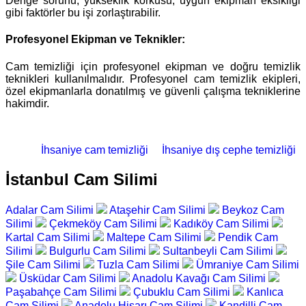
Denge sorunu, yükseklik korkusu, uygun ekipman eksikliği
gibi faktörler bu işi zorlaştırabilir.
Profesyonel Ekipman ve Teknikler:
Cam temizliği için profesyonel ekipman ve doğru temizlik
teknikleri kullanılmalıdır. Profesyonel cam temizlik ekipleri,
özel ekipmanlarla donatılmış ve güvenli çalışma tekniklerine
hakimdir.
İhsaniye cam temizliği
İhsaniye dış cephe temizliği
İstanbul Cam Silimi
Adalar Cam Silimi
Ataşehir Cam Silimi
Beykoz Cam
Silimi
Çekmeköy Cam Silimi
Kadıköy Cam Silimi
Kartal Cam Silimi
Maltepe Cam Silimi
Pendik Cam
Silimi
Bulgurlu Cam Silimi
Sultanbeyli Cam Silimi
Şile Cam Silimi
Tuzla Cam Silimi
Ümraniye Cam Silimi
Üsküdar Cam Silimi
Anadolu Kavağı Cam Silimi
Paşabahçe Cam Silimi
Çubuklu Cam Silimi
Kanlıca
Cam Silimi
Anadolu Hisarı Cam Silimi
Kandilli Cam