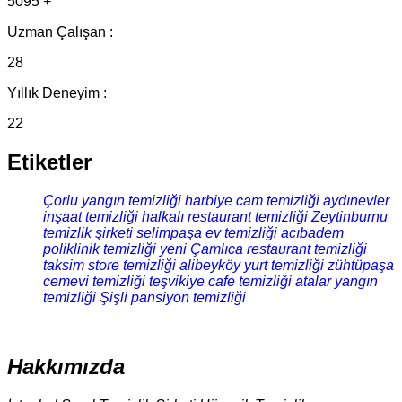
5095 +
Uzman Çalışan :
28
Yıllık Deneyim :
22
Etiketler
Çorlu yangın temizliği
harbiye cam temizliği
aydınevler
inşaat temizliği
halkalı restaurant temizliği
Zeytinburnu
temizlik şirketi
selimpaşa ev temizliği
acıbadem
poliklinik temizliği
yeni Çamlıca restaurant temizliği
taksim store temizliği
alibeyköy yurt temizliği
zühtüpaşa
cemevi temizliği
teşvikiye cafe temizliği
atalar yangın
temizliği
Şişli pansiyon temizliği
Hakkımızda