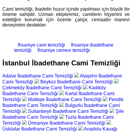
Cami temizliği, ibadetin huzur içinde yapılması için büyük bir
öneme sahiptir. Uzman ekiplerimiz, camilerin hijyenini ve
estetiğini korumak için özenle çalışır, cemaatin manevi
deneyimini destekler.
İhsaniye cami temizliği
İhsaniye ibadethane
temizliği
İhsaniye cemevi temizliği
İstanbul İbadethane Cami Temizliği
Adalar İbadethane Cami Temizliği
Ataşehir İbadethane
Cami Temizliği
Beykoz İbadethane Cami Temizliği
Çekmeköy İbadethane Cami Temizliği
Kadıköy
İbadethane Cami Temizliği
Kartal İbadethane Cami
Temizliği
Maltepe İbadethane Cami Temizliği
Pendik
İbadethane Cami Temizliği
Bulgurlu İbadethane Cami
Temizliği
Sultanbeyli İbadethane Cami Temizliği
Şile
İbadethane Cami Temizliği
Tuzla İbadethane Cami
Temizliği
Ümraniye İbadethane Cami Temizliği
Üsküdar İbadethane Cami Temizliği
Anadolu Kavağı