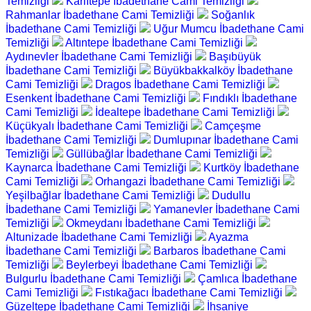
Temizliği
Karlıtepe İbadethane Cami Temizliği
Rahmanlar İbadethane Cami Temizliği
Soğanlık
İbadethane Cami Temizliği
Uğur Mumcu İbadethane Cami
Temizliği
Altıntepe İbadethane Cami Temizliği
Aydınevler İbadethane Cami Temizliği
Başıbüyük
İbadethane Cami Temizliği
Büyükbakkalköy İbadethane
Cami Temizliği
Dragos İbadethane Cami Temizliği
Esenkent İbadethane Cami Temizliği
Fındıklı İbadethane
Cami Temizliği
İdealtepe İbadethane Cami Temizliği
Küçükyalı İbadethane Cami Temizliği
Camçeşme
İbadethane Cami Temizliği
Dumlupınar İbadethane Cami
Temizliği
Güllübağlar İbadethane Cami Temizliği
Kaynarca İbadethane Cami Temizliği
Kurtköy İbadethane
Cami Temizliği
Orhangazi İbadethane Cami Temizliği
Yeşilbağlar İbadethane Cami Temizliği
Dudullu
İbadethane Cami Temizliği
Yamanevler İbadethane Cami
Temizliği
Okmeydanı İbadethane Cami Temizliği
Altunizade İbadethane Cami Temizliği
Ayazma
İbadethane Cami Temizliği
Barbaros İbadethane Cami
Temizliği
Beylerbeyi İbadethane Cami Temizliği
Bulgurlu İbadethane Cami Temizliği
Çamlıca İbadethane
Cami Temizliği
Fıstıkağacı İbadethane Cami Temizliği
Güzeltepe İbadethane Cami Temizliği
İhsaniye