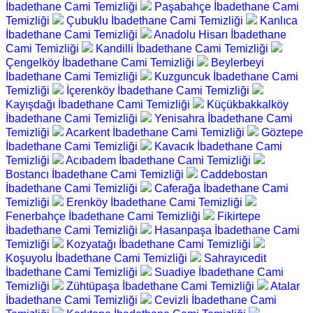
İbadethane Cami Temizliği
Paşabahçe İbadethane Cami
Temizliği
Çubuklu İbadethane Cami Temizliği
Kanlıca
İbadethane Cami Temizliği
Anadolu Hisarı İbadethane
Cami Temizliği
Kandilli İbadethane Cami Temizliği
Çengelköy İbadethane Cami Temizliği
Beylerbeyi
İbadethane Cami Temizliği
Kuzguncuk İbadethane Cami
Temizliği
İçerenköy İbadethane Cami Temizliği
Kayışdağı İbadethane Cami Temizliği
Küçükbakkalköy
İbadethane Cami Temizliği
Yenisahra İbadethane Cami
Temizliği
Acarkent İbadethane Cami Temizliği
Göztepe
İbadethane Cami Temizliği
Kavacık İbadethane Cami
Temizliği
Acıbadem İbadethane Cami Temizliği
Bostancı İbadethane Cami Temizliği
Caddebostan
İbadethane Cami Temizliği
Caferağa İbadethane Cami
Temizliği
Erenköy İbadethane Cami Temizliği
Fenerbahçe İbadethane Cami Temizliği
Fikirtepe
İbadethane Cami Temizliği
Hasanpaşa İbadethane Cami
Temizliği
Kozyatağı İbadethane Cami Temizliği
Koşuyolu İbadethane Cami Temizliği
Sahrayıcedit
İbadethane Cami Temizliği
Suadiye İbadethane Cami
Temizliği
Zühtüpaşa İbadethane Cami Temizliği
Atalar
İbadethane Cami Temizliği
Cevizli İbadethane Cami