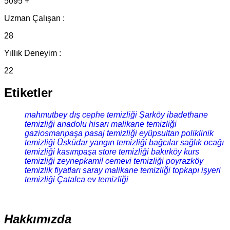
5095 +
Uzman Çalışan :
28
Yıllık Deneyim :
22
Etiketler
mahmutbey dış cephe temizliği
Şarköy ibadethane
temizliği
anadolu hisarı malikane temizliği
gaziosmanpaşa pasaj temizliği
eyüpsultan poliklinik
temizliği
Üsküdar yangın temizliği
bağcılar sağlık ocağı
temizliği
kasımpaşa store temizliği
bakırköy kurs
temizliği
zeynepkamil cemevi temizliği
poyrazköy
temizlik fiyatları
saray malikane temizliği
topkapı işyeri
temizliği
Çatalca ev temizliği
Hakkımızda