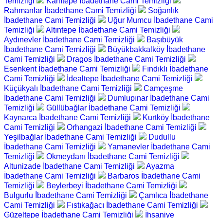
Temizliği
Karlıtepe İbadethane Cami Temizliği
Rahmanlar İbadethane Cami Temizliği
Soğanlık
İbadethane Cami Temizliği
Uğur Mumcu İbadethane Cami
Temizliği
Altıntepe İbadethane Cami Temizliği
Aydınevler İbadethane Cami Temizliği
Başıbüyük
İbadethane Cami Temizliği
Büyükbakkalköy İbadethane
Cami Temizliği
Dragos İbadethane Cami Temizliği
Esenkent İbadethane Cami Temizliği
Fındıklı İbadethane
Cami Temizliği
İdealtepe İbadethane Cami Temizliği
Küçükyalı İbadethane Cami Temizliği
Camçeşme
İbadethane Cami Temizliği
Dumlupınar İbadethane Cami
Temizliği
Güllübağlar İbadethane Cami Temizliği
Kaynarca İbadethane Cami Temizliği
Kurtköy İbadethane
Cami Temizliği
Orhangazi İbadethane Cami Temizliği
Yeşilbağlar İbadethane Cami Temizliği
Dudullu
İbadethane Cami Temizliği
Yamanevler İbadethane Cami
Temizliği
Okmeydanı İbadethane Cami Temizliği
Altunizade İbadethane Cami Temizliği
Ayazma
İbadethane Cami Temizliği
Barbaros İbadethane Cami
Temizliği
Beylerbeyi İbadethane Cami Temizliği
Bulgurlu İbadethane Cami Temizliği
Çamlıca İbadethane
Cami Temizliği
Fıstıkağacı İbadethane Cami Temizliği
Güzeltepe İbadethane Cami Temizliği
İhsaniye