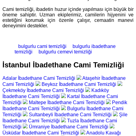
Cami temizliği, ibadetin huzur içinde yapılması için büyük bir
öneme sahiptir. Uzman ekiplerimiz, camilerin hijyenini ve
estetiğini korumak için özenle çalışır, cemaatin manevi
deneyimini destekler.
bulgurlu cami temizliği
bulgurlu ibadethane
temizliği
bulgurlu cemevi temizliği
İstanbul İbadethane Cami Temizliği
Adalar İbadethane Cami Temizliği
Ataşehir İbadethane
Cami Temizliği
Beykoz İbadethane Cami Temizliği
Çekmeköy İbadethane Cami Temizliği
Kadıköy
İbadethane Cami Temizliği
Kartal İbadethane Cami
Temizliği
Maltepe İbadethane Cami Temizliği
Pendik
İbadethane Cami Temizliği
Bulgurlu İbadethane Cami
Temizliği
Sultanbeyli İbadethane Cami Temizliği
Şile
İbadethane Cami Temizliği
Tuzla İbadethane Cami
Temizliği
Ümraniye İbadethane Cami Temizliği
Üsküdar İbadethane Cami Temizliği
Anadolu Kavağı