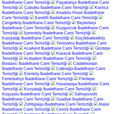
İbadethane Cami Temizliği
Paşabahçe İbadethane Cami
Temizliği
Çubuklu İbadethane Cami Temizliği
Kanlıca
İbadethane Cami Temizliği
Anadolu Hisarı İbadethane
Cami Temizliği
Kandilli İbadethane Cami Temizliği
Çengelköy İbadethane Cami Temizliği
Beylerbeyi
İbadethane Cami Temizliği
Kuzguncuk İbadethane Cami
Temizliği
İçerenköy İbadethane Cami Temizliği
Kayışdağı İbadethane Cami Temizliği
Küçükbakkalköy
İbadethane Cami Temizliği
Yenisahra İbadethane Cami
Temizliği
Acarkent İbadethane Cami Temizliği
Göztepe
İbadethane Cami Temizliği
Kavacık İbadethane Cami
Temizliği
Acıbadem İbadethane Cami Temizliği
Bostancı İbadethane Cami Temizliği
Caddebostan
İbadethane Cami Temizliği
Caferağa İbadethane Cami
Temizliği
Erenköy İbadethane Cami Temizliği
Fenerbahçe İbadethane Cami Temizliği
Fikirtepe
İbadethane Cami Temizliği
Hasanpaşa İbadethane Cami
Temizliği
Kozyatağı İbadethane Cami Temizliği
Koşuyolu İbadethane Cami Temizliği
Sahrayıcedit
İbadethane Cami Temizliği
Suadiye İbadethane Cami
Temizliği
Zühtüpaşa İbadethane Cami Temizliği
Atalar
İbadethane Cami Temizliği
Cevizli İbadethane Cami