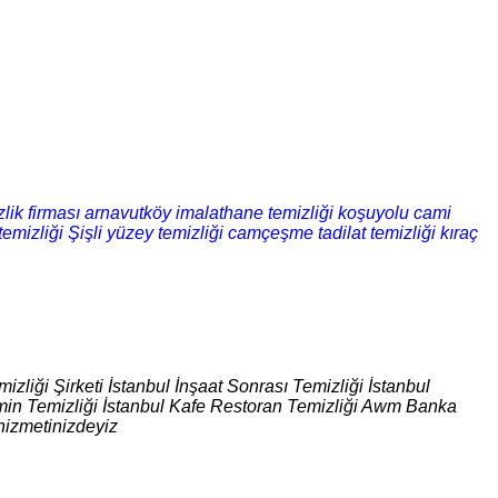
lik firması
arnavutköy imalathane temizliği
koşuyolu cami
emizliği
Şişli yüzey temizliği
camçeşme tadilat temizliği
kıraç
izliği Şirketi İstanbul İnşaat Sonrası Temizliği İstanbul
 Zemin Temizliği İstanbul Kafe Restoran Temizliği Awm Banka
hizmetinizdeyiz