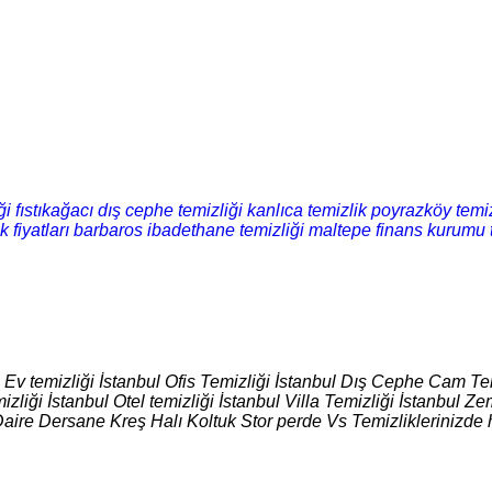
ği
fıstıkağacı dış cephe temizliği
kanlıca temizlik
poyrazköy temiz
 fiyatları
barbaros ibadethane temizliği
maltepe finans kurumu t
l Ev temizliği İstanbul Ofis Temizliği İstanbul Dış Cephe Cam Tem
izliği İstanbul Otel temizliği İstanbul Villa Temizliği İstanbul
Daire Dersane Kreş Halı Koltuk Stor perde Vs Temizliklerinizde 