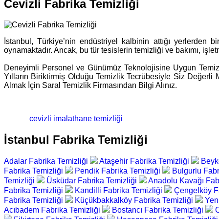
Cevizli Fabrika Temizliği
İstanbul, Türkiye’nin endüstriyel kalbinin attığı yerlerden 
oynamaktadır. Ancak, bu tür tesislerin temizliği ve bakımı, işletm
Deneyimli Personel ve Günümüz Teknolojisine Uygun Temizlik
Yılların Biriktirmiş Olduğu Temizlik Tecrübesiyle Siz Değerl
Almak İçin Saral Temizlik Firmasından Bilgi Alınız.
cevizli imalathane temizliği
İstanbul Fabrika Temizliği
Adalar Fabrika Temizliği
Ataşehir Fabrika Temizliği
Beyk
Fabrika Temizliği
Pendik Fabrika Temizliği
Bulgurlu Fabr
Temizliği
Üsküdar Fabrika Temizliği
Anadolu Kavağı Fabr
Fabrika Temizliği
Kandilli Fabrika Temizliği
Çengelköy Fa
Fabrika Temizliği
Küçükbakkalköy Fabrika Temizliği
Yen
Acıbadem Fabrika Temizliği
Bostancı Fabrika Temizliği
C