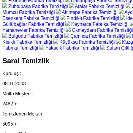
Fikirtepe Fabrika Temizliği
Hasanpaşa Fabrika Temizliğ
Zühtüpaşa Fabrika Temizliği
Atalar Fabrika Temizliği
Mumcu Fabrika Temizliği
Altıntepe Fabrika Temizliği
Ayd
Esenkent Fabrika Temizliği
Fındıklı Fabrika Temizliği
İde
Güllübağlar Fabrika Temizliği
Kaynarca Fabrika Temizliği
Yamanevler Fabrika Temizliği
Okmeydanı Fabrika Temizliğ
Bulgurlu Fabrika Temizliği
Çamlıca Fabrika Temizliği
Kısıklı Fabrika Temizliği
Küçüksu Fabrika Temizliği
Kuzg
Fabrika Temizliği
Yakacık Fabrika Temizliği
Sultan Çiftli
Saral Temizlik
Kuruluş :
08.11.2003
Mutlu Müşteri :
2482 +
Temizlenen Mekan :
5095 +