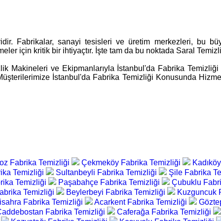
biridir. Fabrikalar, sanayi tesisleri ve üretim merkezleri, bu 
eler için kritik bir ihtiyaçtır. İşte tam da bu noktada Saral Temiz
 Makineleri ve Ekipmanlarıyla İstanbul'da Fabrika Temizliği 
i Müşterilerimize İstanbul'da Fabrika Temizliği Konusunda Hizm
oz Fabrika Temizliği
Çekmeköy Fabrika Temizliği
Kadıköy
ika Temizliği
Sultanbeyli Fabrika Temizliği
Şile Fabrika T
ika Temizliği
Paşabahçe Fabrika Temizliği
Çubuklu Fabri
brika Temizliği
Beylerbeyi Fabrika Temizliği
Kuzguncuk F
isahra Fabrika Temizliği
Acarkent Fabrika Temizliği
Gözte
addebostan Fabrika Temizliği
Caferağa Fabrika Temizliği