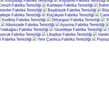
i
Kozyatağı Fabrika Temizliği
Koşuyolu Fabrika Temizliği
Cevizli Fabrika Temizliği
Karlıtepe Fabrika Temizliği
Rahma
ınevler Fabrika Temizliği
Başıbüyük Fabrika Temizliği
Büy
altepe Fabrika Temizliği
Küçükyalı Fabrika Temizliği
Camç
Kurtköy Fabrika Temizliği
Orhangazi Fabrika Temizliği
Y
i
Altunizade Fabrika Temizliği
Ayazma Fabrika Temizliği
Fıstıkağacı Fabrika Temizliği
Güzeltepe Fabrika Temizliği
uncuk Fabrika Temizliği
Libadiye Fabrika Temizliği
Vanikö
ği Fabrika Temizliği
Yeni Çamlıca Fabrika Temizliği
Poyraz