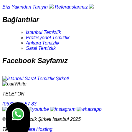
Bizi Yakından Tanıyın
Referanslarımız
Bağlantılar
İstanbul Temizlik
Profesyonel Temizlik
Ankara Temizlik
Saral Temizlik
Facebook Sayfamız
TELEFON
(0532 455 57 83
© Saral Temizlik Şirketi İstanbul 2025
Tasarım
Ankara Hosting