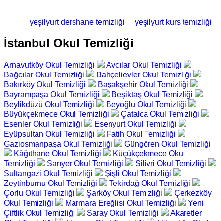
yeşilyurt dershane temizliği
yeşilyurt kurs temizliği
İstanbul Okul Temizliği
Arnavutköy Okul Temizliği
Avcılar Okul Temizliği
Bağcılar Okul Temizliği
Bahçelievler Okul Temizliği
Bakırköy Okul Temizliği
Başakşehir Okul Temizliği
Bayrampaşa Okul Temizliği
Beşiktaş Okul Temizliği
Beylikdüzü Okul Temizliği
Beyoğlu Okul Temizliği
Büyükçekmece Okul Temizliği
Çatalca Okul Temizliği
Esenler Okul Temizliği
Esenyurt Okul Temizliği
Eyüpsultan Okul Temizliği
Fatih Okul Temizliği
Gaziosmanpaşa Okul Temizliği
Güngören Okul Temizliği
Kâğıthane Okul Temizliği
Küçükçekmece Okul
Temizliği
Sarıyer Okul Temizliği
Silivri Okul Temizliği
Sultangazi Okul Temizliği
Şişli Okul Temizliği
Zeytinburnu Okul Temizliği
Tekirdağ Okul Temizliği
Çorlu Okul Temizliği
Şarköy Okul Temizliği
Çerkezköy
Okul Temizliği
Marmara Ereğlisi Okul Temizliği
Yeni
Çiftlik Okul Temizliği
Saray Okul Temizliği
Akaretler