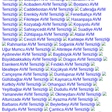
Temizliği
Acıbadem AVM Temizliği
Bostancı AVM
Temizliği
Caddebostan AVM Temizliği
Caferağa AVM
Temizliği
Erenköy AVM Temizliği
Fenerbahçe AVM
Temizliği
Fikirtepe AVM Temizliği
Hasanpaşa AVM
Temizliği
Kozyatağı AVM Temizliği
Koşuyolu AVM
Temizliği
Sahrayıcedit AVM Temizliği
Suadiye AVM
Temizliği
Zühtüpaşa AVM Temizliği
Atalar AVM
Temizliği
Cevizli AVM Temizliği
Karlıtepe AVM Temizliği
Rahmanlar AVM Temizliği
Soğanlık AVM Temizliği
Uğur Mumcu AVM Temizliği
Altıntepe AVM Temizliği
Aydınevler AVM Temizliği
Başıbüyük AVM Temizliği
Büyükbakkalköy AVM Temizliği
Dragos AVM Temizliği
Esenkent AVM Temizliği
Fındıklı AVM Temizliği
İdealtepe AVM Temizliği
Küçükyalı AVM Temizliği
Camçeşme AVM Temizliği
Dumlupınar AVM Temizliği
Güllübağlar AVM Temizliği
Kaynarca AVM Temizliği
Kurtköy AVM Temizliği
Orhangazi AVM Temizliği
Yeşilbağlar AVM Temizliği
Dudullu AVM Temizliği
Yamanevler AVM Temizliği
Okmeydanı AVM Temizliği
Altunizade AVM Temizliği
Ayazma AVM Temizliği
Barbaros AVM Temizliği
Beylerbeyi AVM Temizliği
Bulgurlu AVM Temizliği
Çamlıca AVM Temizliği