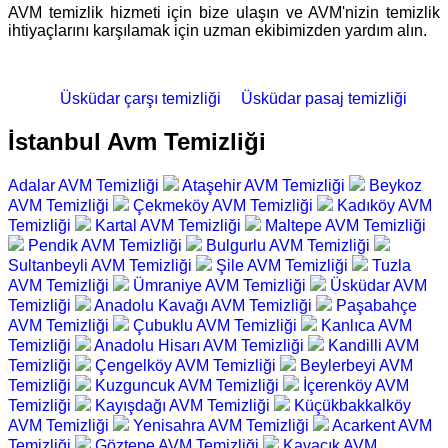
AVM temizlik hizmeti için bize ulaşın ve AVM'nizin temizlik
ihtiyaçlarını karşılamak için uzman ekibimizden yardım alın.
Üsküdar çarşı temizliği
Üsküdar pasaj temizliği
İstanbul Avm Temizliği
Adalar AVM Temizliği
Ataşehir AVM Temizliği
Beykoz
AVM Temizliği
Çekmeköy AVM Temizliği
Kadıköy AVM
Temizliği
Kartal AVM Temizliği
Maltepe AVM Temizliği
Pendik AVM Temizliği
Bulgurlu AVM Temizliği
Sultanbeyli AVM Temizliği
Şile AVM Temizliği
Tuzla
AVM Temizliği
Ümraniye AVM Temizliği
Üsküdar AVM
Temizliği
Anadolu Kavağı AVM Temizliği
Paşabahçe
AVM Temizliği
Çubuklu AVM Temizliği
Kanlıca AVM
Temizliği
Anadolu Hisarı AVM Temizliği
Kandilli AVM
Temizliği
Çengelköy AVM Temizliği
Beylerbeyi AVM
Temizliği
Kuzguncuk AVM Temizliği
İçerenköy AVM
Temizliği
Kayışdağı AVM Temizliği
Küçükbakkalköy
AVM Temizliği
Yenisahra AVM Temizliği
Acarkent AVM
Temizliği
Göztepe AVM Temizliği
Kavacık AVM