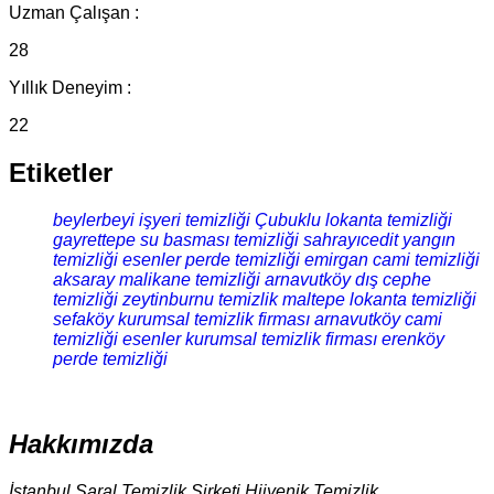
Uzman Çalışan :
28
Yıllık Deneyim :
22
Etiketler
beylerbeyi işyeri temizliği
Çubuklu lokanta temizliği
gayrettepe su basması temizliği
sahrayıcedit yangın
temizliği
esenler perde temizliği
emirgan cami temizliği
aksaray malikane temizliği
arnavutköy dış cephe
temizliği
zeytinburnu temizlik
maltepe lokanta temizliği
sefaköy kurumsal temizlik firması
arnavutköy cami
temizliği
esenler kurumsal temizlik firması
erenköy
perde temizliği
Hakkımızda
İstanbul Saral Temizlik Şirketi Hijyenik Temizlik