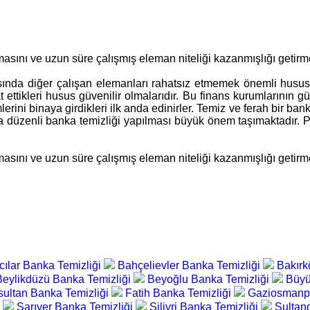
masını ve uzun süre çalışmış eleman niteliği kazanmışlığı getirm
asında diğer çalışan elemanları rahatsız etmemek önemli husust
 ettikleri husus güvenilir olmalarıdır. Bu finans kurumlarının güv
mlerini binaya girdikleri ilk anda edinirler. Temiz ve ferah bir b
lamda düzenli banka temizliği yapılması büyük önem taşımaktadır.
masını ve uzun süre çalışmış eleman niteliği kazanmışlığı getirm
ılar Banka Temizliği
Bahçelievler Banka Temizliği
Bakırk
Beylikdüzü Banka Temizliği
Beyoğlu Banka Temizliği
Büyü
ultan Banka Temizliği
Fatih Banka Temizliği
Gaziosmanpa
i
Sarıyer Banka Temizliği
Silivri Banka Temizliği
Sultan