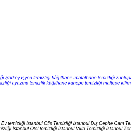
iği
Şarköy işyeri temizliği
kâğıthane imalathane temizliği
zühtüpa
izliği
ayazma temizlik
kâğıthane kanepe temizliği
maltepe kilim
l Ev temizliği İstanbul Ofis Temizliği İstanbul Dış Cephe Cam Tem
izliği İstanbul Otel temizliği İstanbul Villa Temizliği İstanbul