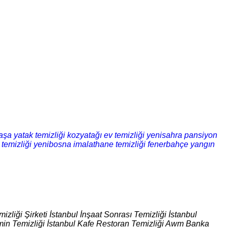
şa yatak temizliği
kozyatağı ev temizliği
yenisahra pansiyon
 temizliği
yenibosna imalathane temizliği
fenerbahçe yangın
izliği Şirketi İstanbul İnşaat Sonrası Temizliği İstanbul
 Zemin Temizliği İstanbul Kafe Restoran Temizliği Awm Banka