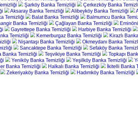
emizliği
Şarköy Banka Temizliği
Çerkezköy Banka Temizl
ği
Aksaray Banka Temizliği
Alibeyköy Banka Temizliği
a Temizliği
Balat Banka Temizliği
Balmumcu Banka Temiz
angir Banka Temizliği
Çağlayan Banka Temizliği
Eminönü
ği
Gayrettepe Banka Temizliği
Harbiye Banka Temizliği
nka Temizliği
Kemerburgaz Banka Temizliği
Kirazlı Bank
zliği
Nişantaşı Banka Temizliği
Okmeydanı Banka Temizl
izliği
Sancaktepe Banka Temizliği
Sefaköy Banka Temizl
a Banka Temizliği
Teşvikiye Banka Temizliği
Topkapı Bank
iği
Yeniköy Banka Temizliği
Yeşilköy Banka Temizliği
Y
ler Banka Temizliği
Halkalı Banka Temizliği
İkitelli Banka
i
Zekeriyaköy Banka Temizliği
Hadımköy Banka Temizliği