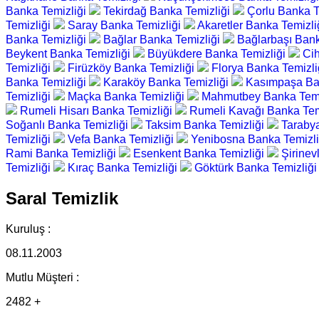
Banka Temizliği
Tekirdağ Banka Temizliği
Çorlu Banka T
Temizliği
Saray Banka Temizliği
Akaretler Banka Temizli
Banka Temizliği
Bağlar Banka Temizliği
Bağlarbaşı Bank
Beykent Banka Temizliği
Büyükdere Banka Temizliği
Cih
Temizliği
Firüzköy Banka Temizliği
Florya Banka Temizli
Banka Temizliği
Karaköy Banka Temizliği
Kasımpaşa Ba
Temizliği
Maçka Banka Temizliği
Mahmutbey Banka Temi
Rumeli Hisarı Banka Temizliği
Rumeli Kavağı Banka Tem
Soğanlı Banka Temizliği
Taksim Banka Temizliği
Taraby
Temizliği
Vefa Banka Temizliği
Yenibosna Banka Temizl
Rami Banka Temizliği
Esenkent Banka Temizliği
Şirinev
Temizliği
Kıraç Banka Temizliği
Göktürk Banka Temizliğ
Saral Temizlik
Kuruluş :
08.11.2003
Mutlu Müşteri :
2482 +