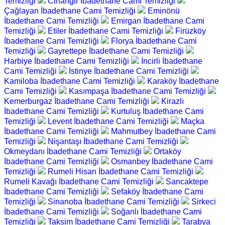
Temizliği
Cihangir İbadethane Cami Temizliği
Çağlayan İbadethane Cami Temizliği
Eminönü
İbadethane Cami Temizliği
Emirgan İbadethane Cami
Temizliği
Etiler İbadethane Cami Temizliği
Firüzköy
İbadethane Cami Temizliği
Florya İbadethane Cami
Temizliği
Gayrettepe İbadethane Cami Temizliği
Harbiye İbadethane Cami Temizliği
İncirli İbadethane
Cami Temizliği
İstinye İbadethane Cami Temizliği
Kamiloba İbadethane Cami Temizliği
Karaköy İbadethane
Cami Temizliği
Kasımpaşa İbadethane Cami Temizliği
Kemerburgaz İbadethane Cami Temizliği
Kirazlı
İbadethane Cami Temizliği
Kurtuluş İbadethane Cami
Temizliği
Levent İbadethane Cami Temizliği
Maçka
İbadethane Cami Temizliği
Mahmutbey İbadethane Cami
Temizliği
Nişantaşı İbadethane Cami Temizliği
Okmeydanı İbadethane Cami Temizliği
Ortaköy
İbadethane Cami Temizliği
Osmanbey İbadethane Cami
Temizliği
Rumeli Hisarı İbadethane Cami Temizliği
Rumeli Kavağı İbadethane Cami Temizliği
Sancaktepe
İbadethane Cami Temizliği
Sefaköy İbadethane Cami
Temizliği
Sinanoba İbadethane Cami Temizliği
Sirkeci
İbadethane Cami Temizliği
Soğanlı İbadethane Cami
Temizliği
Taksim İbadethane Cami Temizliği
Tarabya