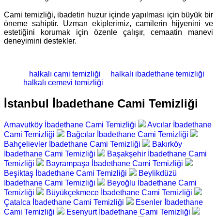
Cami temizliği, ibadetin huzur içinde yapılması için büyük bir
öneme sahiptir. Uzman ekiplerimiz, camilerin hijyenini ve
estetiğini korumak için özenle çalışır, cemaatin manevi
deneyimini destekler.
halkalı cami temizliği
halkalı ibadethane temizliği
halkalı cemevi temizliği
İstanbul İbadethane Cami Temizliği
Arnavutköy İbadethane Cami Temizliği
Avcılar İbadethane
Cami Temizliği
Bağcılar İbadethane Cami Temizliği
Bahçelievler İbadethane Cami Temizliği
Bakırköy
İbadethane Cami Temizliği
Başakşehir İbadethane Cami
Temizliği
Bayrampaşa İbadethane Cami Temizliği
Beşiktaş İbadethane Cami Temizliği
Beylikdüzü
İbadethane Cami Temizliği
Beyoğlu İbadethane Cami
Temizliği
Büyükçekmece İbadethane Cami Temizliği
Çatalca İbadethane Cami Temizliği
Esenler İbadethane
Cami Temizliği
Esenyurt İbadethane Cami Temizliği