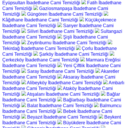
Eyüpsultan İbadethane Cami Temizliği
Fatih İbadethane
Cami Temizliği
Gaziosmanpaşa İbadethane Cami
Temizliği
Güngören İbadethane Cami Temizliği
Kâğıthane İbadethane Cami Temizliği
Küçükçekmece
İbadethane Cami Temizliği
Sarıyer İbadethane Cami
Temizliği
Silivri İbadethane Cami Temizliği
Sultangazi
İbadethane Cami Temizliği
Şişli İbadethane Cami
Temizliği
Zeytinburnu İbadethane Cami Temizliği
Tekirdağ İbadethane Cami Temizliği
Çorlu İbadethane
Cami Temizliği
Şarköy İbadethane Cami Temizliği
Çerkezköy İbadethane Cami Temizliği
Marmara Ereğlisi
İbadethane Cami Temizliği
Yeni Çiftlik İbadethane Cami
Temizliği
Saray İbadethane Cami Temizliği
Akaretler
İbadethane Cami Temizliği
Aksaray İbadethane Cami
Temizliği
Alibeyköy İbadethane Cami Temizliği
Ambarlı
İbadethane Cami Temizliği
Ataköy İbadethane Cami
Temizliği
Atışalanı İbadethane Cami Temizliği
Bağlar
İbadethane Cami Temizliği
Bağlarbaşı İbadethane Cami
Temizliği
Balat İbadethane Cami Temizliği
Balmumcu
İbadethane Cami Temizliği
Bebek İbadethane Cami
Temizliği
Beyazıt İbadethane Cami Temizliği
Beykent
İbadethane Cami Temizliği
Büyükdere İbadethane Cami