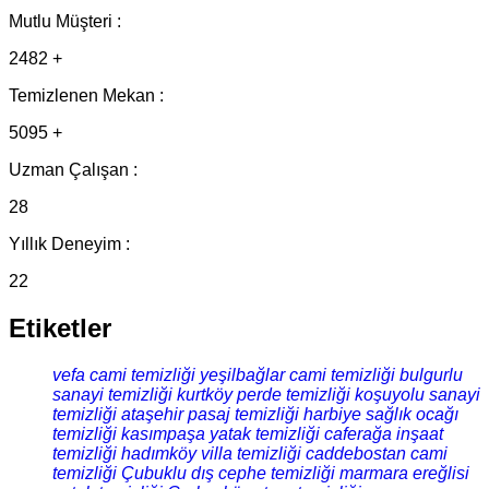
Mutlu Müşteri :
2482 +
Temizlenen Mekan :
5095 +
Uzman Çalışan :
28
Yıllık Deneyim :
22
Etiketler
vefa cami temizliği
yeşilbağlar cami temizliği
bulgurlu
sanayi temizliği
kurtköy perde temizliği
koşuyolu sanayi
temizliği
ataşehir pasaj temizliği
harbiye sağlık ocağı
temizliği
kasımpaşa yatak temizliği
caferağa inşaat
temizliği
hadımköy villa temizliği
caddebostan cami
temizliği
Çubuklu dış cephe temizliği
marmara ereğlisi